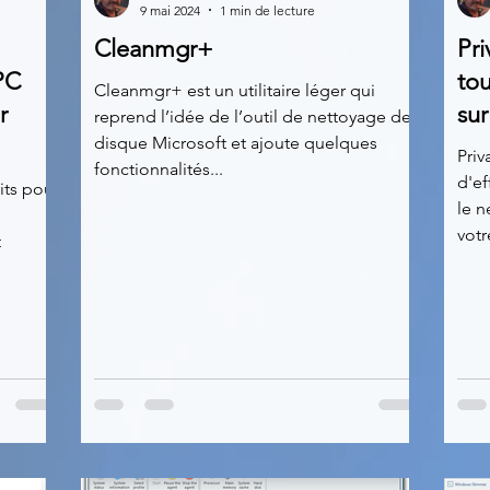
9 mai 2024
1 min de lecture
Cleanmgr+
Pri
News
Nirsoft
Occupation disque
PC
tou
Cleanmgr+ est un utilitaire léger qui
r
sur
reprend l’idée de l’outil de nettoyage de
disque Microsoft et ajoute quelques
Réseaux sociaux
Sécurité
Services en ligne
Priv
fonctionnalités...
d'ef
uits pour
le n
votre
s recherchés
t