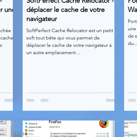
-
SoftPerfect Cache Relocator -
Po
er une
déplacer le cache de votre
Was
navigateur
Port
une 
achée
SoftPerfect Cache Relocator est un petit
de 
 cache
soft tout bête qui vous permet de
du..
s
déplacer le cache de votre navigateur à
un autre emplacement....