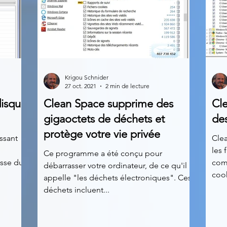
Krigou Schnider
27 oct. 2021
2 min de lecture
disque
Clean Space supprime des
Cle
gigaoctets de déchets et
des
protège votre vie privée
ssant
Clea
les 
Ce programme a été conçu pour
gisse du
comp
débarrasser votre ordinateur, de ce qu'il
cook
appelle "les déchets électroniques". Ces
déchets incluent...