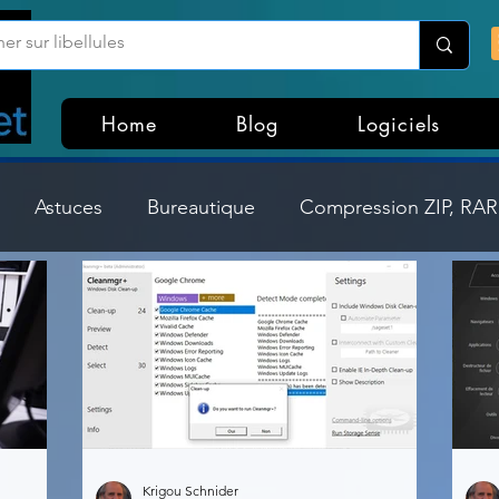
Home
Blog
Logiciels
Astuces
Bureautique
Compression ZIP, RAR,
Divers
Dossier Windows
Explorateurs de fichi
isme
Hardware
Internet
Linux
Loisir et divertissement
Mises à jour
Krigou Schnider