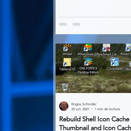
Krigou Schnider
25 oct. 2021
1 min de lecture
Rebuild Shell Icon Cache
Thumbnail and Icon Cac