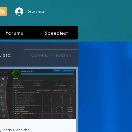
Se connecter
Forums
Speedtest
 etc.
Connexion/Inscription
ers
Krigou Schnider