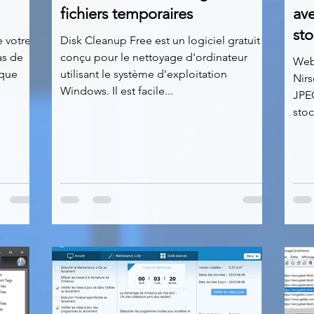
fichiers temporaires
ave
st
e votre
Disk Cleanup Free est un logiciel gratuit
as de
conçu pour le nettoyage d'ordinateur
Web
aque
utilisant le système d'exploitation
Nirs
Windows. Il est facile...
JPEG
stoc