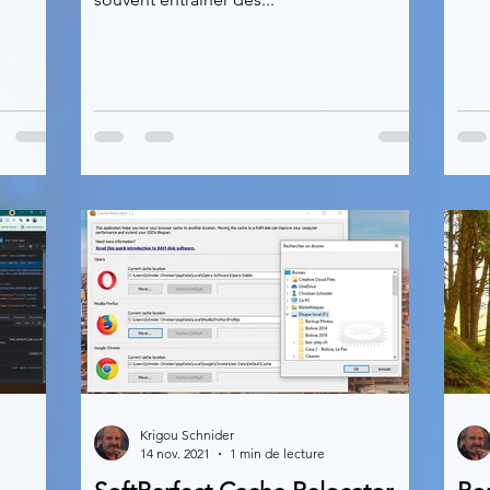
Krigou Schnider
14 nov. 2021
1 min de lecture