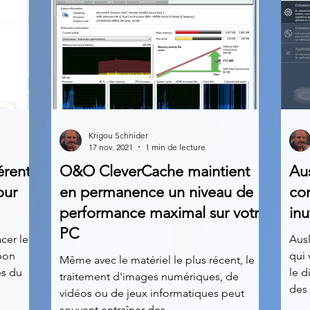
Krigou Schnider
17 nov. 2021
1 min de lecture
érents
O&O CleverCache maintient
Aus
our
en permanence un niveau de
com
performance maximal sur votre
inu
PC
cer le
Aus
bon
qui 
Même avec le matériel le plus récent, le
es du
le d
traitement d'images numériques, de
des 
vidéos ou de jeux informatiques peut
souvent entraîner des...