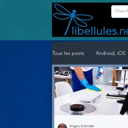
Tous les posts
Android, iOS
Customisation Windows
Gestion Système
Graph
Lightroom & Photoshop
Krigou Schnider