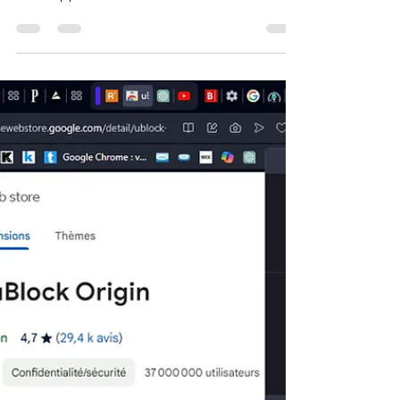
Krigou Schnider
30 mai 2024
2 min de lecture
Pale Moon
Pale Moon est un navigateur issu de Firefox.
Travaillant à partir des sources, les
développeurs ont décidé de donner du
punch au navigateur.