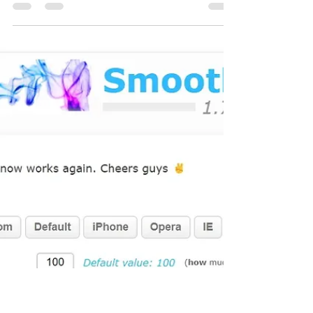
Krigou Schnider
4 mai 2024
1 min de lecture
uBlock, une extension pour Chrome
qui vise à filtrer le contenu
indésirable ou intrusif des pages
web que vous visitez
uBlock, son point fort, indétectable par
YouTube (pour l’instant), ce qui signifie qu'il
vous permet d’y accéder sans annonce
publicitaire