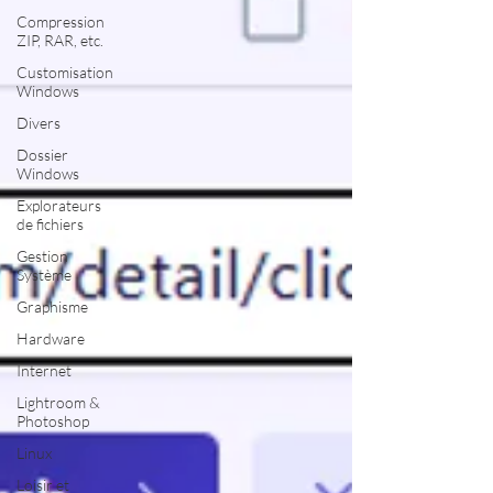
Compression
ZIP, RAR, etc.
Customisation
Windows
Divers
Dossier
Windows
Explorateurs
de fichiers
Gestion
Système
Graphisme
Hardware
Internet
Lightroom &
Photoshop
Linux
Loisir et