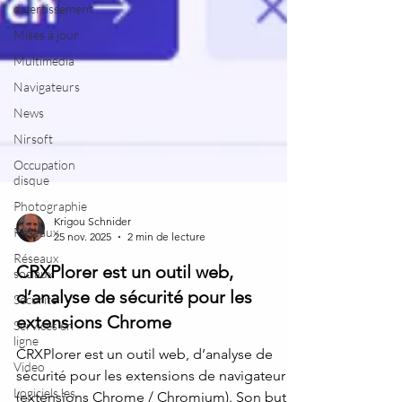
divertissement
Mises à jour
Multimedia
Navigateurs
News
Nirsoft
Occupation
disque
Photographie
Réseaux
Krigou Schnider
Réseaux
25 nov. 2025
2 min de lecture
sociaux
CRXPlorer est un outil web,
Sécurité
d’analyse de sécurité pour les
Services en
ligne
extensions Chrome
Video
CRXPlorer est un outil web, d’analyse de
Logiciels les