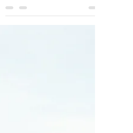
Bitwarden est un des moyens le plus facile et
sûr pour stocker tous vos identifiants et mots
de passe, tout en les synchronisant
facilement entre tous vos appareils. Le vol
de mot de passe est un problème sérieux.