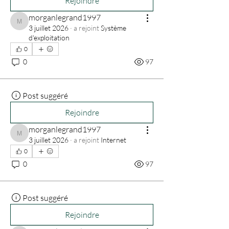
Rejoindre
morganlegrand1997
morganlegrand1997
3 juillet 2026
·
a rejoint
Système
d'exploitation
0
0
97
Post suggéré
Rejoindre
morganlegrand1997
morganlegrand1997
3 juillet 2026
·
a rejoint
Internet
0
0
97
Post suggéré
Rejoindre