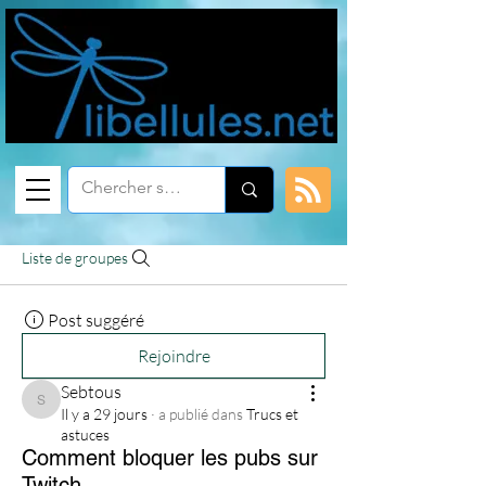
Liste de groupes
Post suggéré
Rejoindre
Sebtous
Sebtous
Il y a 29 jours
·
a publié dans
Trucs et
astuces
Comment bloquer les pubs sur
Twitch