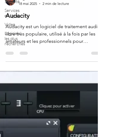
Sécurité
Krigou Schnider
Services
18 mai 2025
2 min de lecture
en ligne
Audacity
Video
Logiciels
Audacity est un logiciel de traitement audio
les plus
libre très populaire, utilisé à la fois par les
recherchés
amateurs et les professionnels pour
enregistrer, éditer et mixer des fichiers
audio.