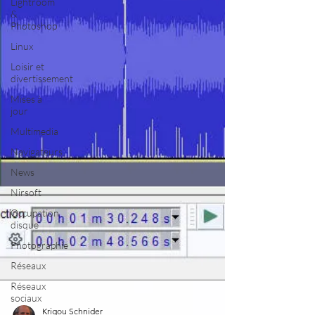
Lightroom
&
Photoshop
Linux
Loisir et
divertissement
Mises à
jour
Multimedia
Navigateurs
News
Nirsoft
Occupation
disque
Photographie
Réseaux
Réseaux
sociaux