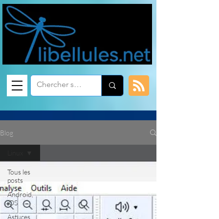
Blog
Linux
Tous les
posts
Android,
iOS
Astuces