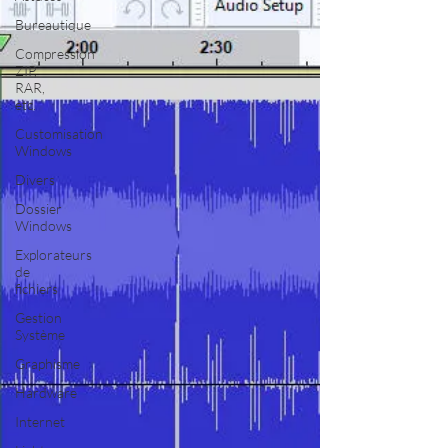
Bureautique
Compression
ZIP,
RAR,
etc.
Customisation
Windows
Divers
Dossier
Windows
Explorateurs
de
fichiers
Gestion
Système
Graphisme
Hardware
Internet