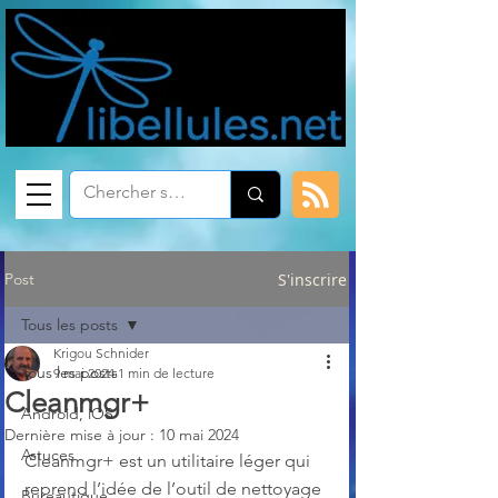
Post
S'inscrire
Tous les posts
Krigou Schnider
Tous les posts
9 mai 2024
1 min de lecture
Cleanmgr+
Android, iOS
Dernière mise à jour :
10 mai 2024
Astuces
Cleanmgr+ est un utilitaire léger qui 
reprend l’idée de l’outil de nettoyage 
Bureautique