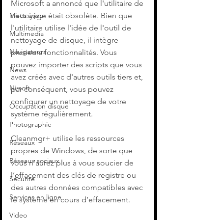
Microsoft a annoncé que l'utilitaire de 
nettoyage était obsolète. Bien que 
Mises à jour
l'utilitaire utilise l'idée de l'outil de 
Multimedia
nettoyage de disque, il intègre 
Navigateurs
plusieurs fonctionnalités. Vous 
pouvez importer des scripts que vous 
News
avez créés avec d'autres outils tiers et, 
Nirsoft
par conséquent, vous pouvez 
configurer un nettoyage de votre 
Occupation disque
système régulièrement.
Photographie
Cleanmgr+ utilise les ressources 
Réseaux
propres de Windows, de sorte que 
Réseaux sociaux
vous n’aurez plus à vous soucier de 
l’effacement des clés de registre ou 
Sécurité
des autres données compatibles avec 
Services en ligne
le système en cours d’effacement.
Video