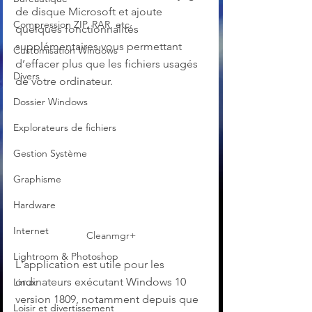
de disque Microsoft et ajoute 
Compression ZIP, RAR, etc.
quelques fonctionnalités 
supplémentaires vous permettant 
Customisation Windows
d’effacer plus que les fichiers usagés 
Divers
de votre ordinateur.
Dossier Windows
Explorateurs de fichiers
Gestion Système
Graphisme
Hardware
Internet
Cleanmgr+
Lightroom & Photoshop
L'application est utile pour les 
ordinateurs exécutant Windows 10 
Linux
version 1809, notamment depuis que 
Loisir et divertissement