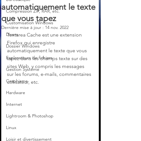
automatiquement le texte
Compression ZIP, RAR, etc.
que vous tapez
Customisation Windows
Dernière mise à jour :
14 nov. 2022
Divers
Textarea Cache est une extension 
Firefox qui enregistre 
Dossier Windows
automatiquement le texte que vous 
Explorateurs de fichiers
tapez dans les champs texte sur des 
sites Web, y compris les messages 
Gestion Système
sur les forums, e-mails, commentaires 
Graphisme
utilisateur, etc. 
Hardware
Internet
Lightroom & Photoshop
Linux
Loisir et divertissement