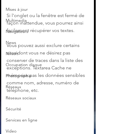
Mises à jour
Si l'onglet ou la fenêtre est fermé de 
Multimedia
façon inattendue, vous pourrez ainsi 
facilement récupérer vos textes.
Navigateurs
News
Vous pouvez aussi exclure certains 
sites dont vous ne désirez pas 
Nirsoft
conserver de traces dans la liste des 
Occupation disque
exceptions. Textarea Cache ne 
mémorise pas les données sensibles 
Photographie
comme nom, adresse, numéro de 
Réseaux
téléphone, etc.
Réseaux sociaux
Sécurité
Services en ligne
Video