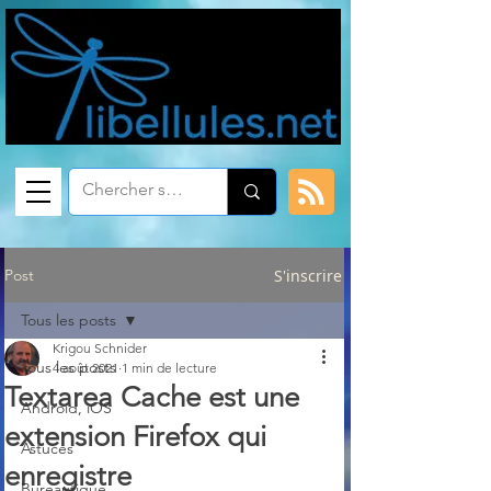
Post
S'inscrire
Tous les posts
Krigou Schnider
Tous les posts
4 août 2021
1 min de lecture
Textarea Cache est une
Android, iOS
extension Firefox qui
Astuces
enregistre
Bureautique