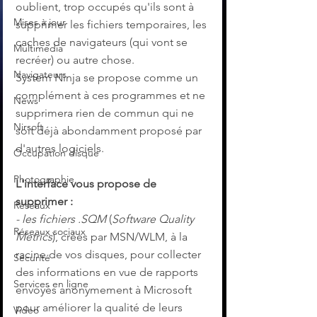
oublient, trop occupés qu'ils sont à 
Mises à jour
supprimer les fichiers temporaires, les 
caches de navigateurs (qui vont se 
Multimedia
recréer) ou autre chose.
Navigateurs
System Ninja se propose comme un 
complément à ces programmes et ne 
News
supprimera rien de commun qui ne 
Nirsoft
soit déjà abondamment proposé par 
d'autres logiciels.
Occupation disque
Photographie
L'interface vous propose de 
supprimer :
Réseaux
- les fichiers .SQM
 (
Software Quality 
Réseaux sociaux
Metrics
), crées par MSN/WLM, à la 
racine de vos disques, pour collecter 
Sécurité
des informations en vue de rapports 
Services en ligne
envoyés anonymement à Microsoft 
pour améliorer la qualité de leurs 
Video