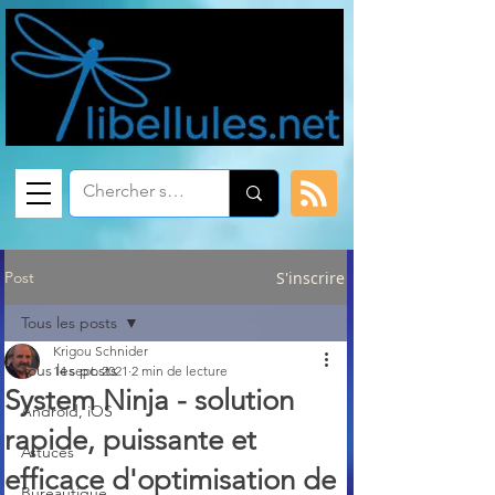
Post
S'inscrire
Tous les posts
Krigou Schnider
Tous les posts
14 sept. 2021
2 min de lecture
System Ninja - solution
Android, iOS
rapide, puissante et
Astuces
efficace d'optimisation de
Bureautique