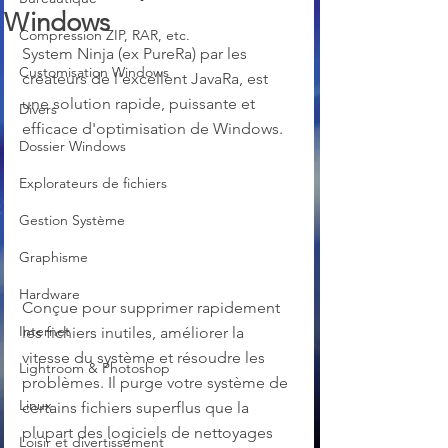
Windows
Compression ZIP, RAR, etc.
System Ninja (ex PureRa) par les 
Customisation Windows
créateurs de l'excellent JavaRa, est 
une solution rapide, puissante et 
Divers
efficace d'optimisation de Windows.
Dossier Windows
Explorateurs de fichiers
Gestion Système
Graphisme
Hardware
Conçue pour supprimer rapidement 
Internet
les fichiers inutiles, améliorer la 
vitesse du système et résoudre les 
Lightroom & Photoshop
problèmes. Il purge votre système de 
Linux
certains fichiers superflus que la 
plupart des logiciels de nettoyages 
Loisir et divertissement