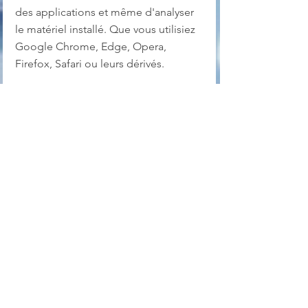
des applications et même d'analyser 
le matériel installé. Que vous utilisiez 
Google Chrome, Edge, Opera, 
Firefox, Safari ou leurs dérivés.
OS : Windows 8 & 10
Langue : Anglais
Licence : Freeware
Page officielle
nettoyage
cache
processus
démarrage
windows updates
logs
Gestion Système