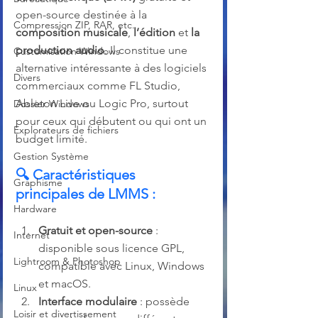
open-source destinée à la 
Compression ZIP, RAR, etc.
composition musicale
, 
l’édition
 et 
la 
production audio
. Il constitue une 
Customisation Windows
alternative intéressante à des logiciels 
Divers
commerciaux comme FL Studio, 
Ableton Live ou Logic Pro, surtout 
Dossier Windows
pour ceux qui débutent ou qui ont un 
Explorateurs de fichiers
budget limité.
Gestion Système
🔍 
Caractéristiques 
Graphisme
principales de LMMS :
Hardware
Gratuit et open-source
 : 
Internet
disponible sous licence GPL, 
Lightroom & Photoshop
compatible avec Linux, Windows 
et macOS.
Linux
Interface modulaire
 : possède 
Loisir et divertissement