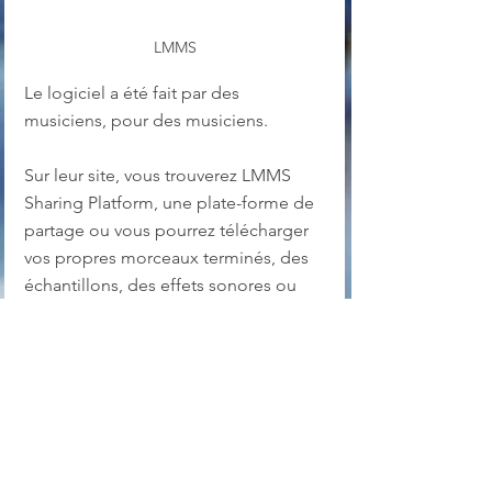
LMMS
Le logiciel a été fait par des 
musiciens, pour des musiciens. 
Sur leur site, vous trouverez LMMS 
Sharing Platform, une plate-forme de 
partage ou vous pourrez télécharger 
vos propres morceaux terminés, des 
échantillons, des effets sonores ou 
ceux d'autres compositeurs pour 
vous aider à démarrer dans cette 
aventure que consiste la MAO 
(Musique assistée par ordinateur).
De nombreuses vidéos 
pédagogiques foisonnent sur le web 