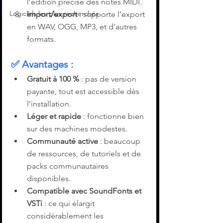
l’édition précise des notes MIDI.
Logiciels les plus recherchés
Import/export
 : supporte l’export 
en WAV, OGG, MP3, et d’autres 
formats.
✅ 
Avantages :
Gratuit à 100 %
 : pas de version 
payante, tout est accessible dès 
l’installation.
Léger et rapide
 : fonctionne bien 
sur des machines modestes.
Communauté active
 : beaucoup 
de ressources, de tutoriels et de 
packs communautaires 
disponibles.
Compatible avec SoundFonts et 
VSTi
 : ce qui élargit 
considérablement les 