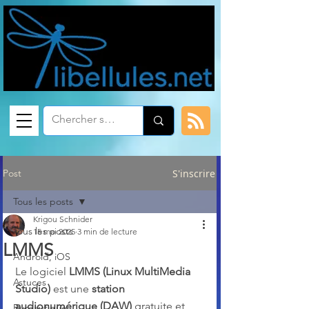
Post
S'inscrire
Tous les posts
Krigou Schnider
Tous les posts
15 mai 2025
3 min de lecture
LMMS
Android, iOS
Le logiciel 
LMMS (Linux MultiMedia 
Astuces
Studio)
 est une 
station 
audionumérique (DAW)
 gratuite et 
Bureautique