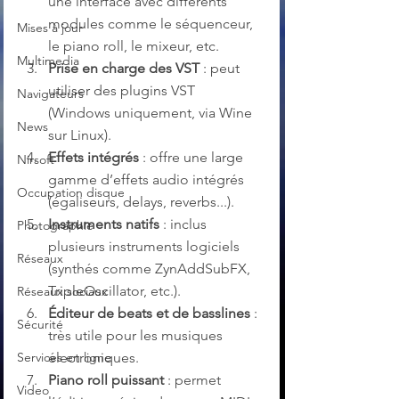
une interface avec différents 
modules comme le séquenceur, 
Mises à jour
le piano roll, le mixeur, etc.
Multimedia
Prise en charge des VST
 : peut 
utiliser des plugins VST 
Navigateurs
(Windows uniquement, via Wine 
News
sur Linux).
Effets intégrés
 : offre une large 
Nirsoft
gamme d’effets audio intégrés 
Occupation disque
(égaliseurs, delays, reverbs...).
Instruments natifs
 : inclus 
Photographie
plusieurs instruments logiciels 
Réseaux
(synthés comme ZynAddSubFX, 
TripleOscillator, etc.).
Réseaux sociaux
Éditeur de beats et de basslines
 : 
Sécurité
très utile pour les musiques 
Services en ligne
électroniques.
Piano roll puissant
 : permet 
Video