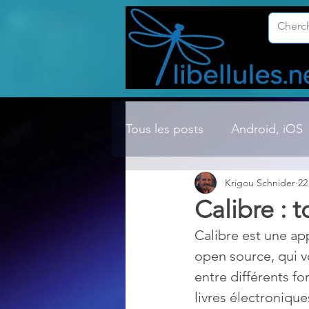
Tous les posts
Android, iOS
Krigou Schnider
22
Compression ZIP, RAR, etc.
Calibre : 
Calibre est une ap
Dossier Windows
Explor
open source, qui vo
entre différents fo
Hardware
Internet
livres électronique