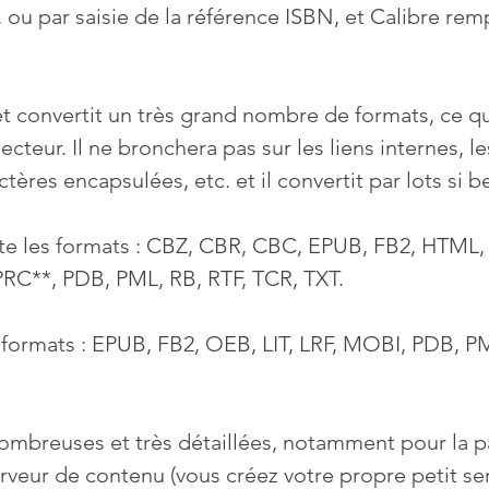
n, ou par saisie de la référence ISBN, et Calibre rem
t convertit un très grand nombre de formats, ce qui 
ecteur. Il ne bronchera pas sur les liens internes, le
ctères encapsulées, etc. et il convertit par lots si b
pte les formats : CBZ, CBR, CBC, EPUB, FB2, HTML, L
RC**, PDB, PML, RB, RTF, TCR, TXT.
s formats : EPUB, FB2, OEB, LIT, LRF, MOBI, PDB, PM
ombreuses et très détaillées, notamment pour la pa
erveur de contenu (vous créez votre propre petit se