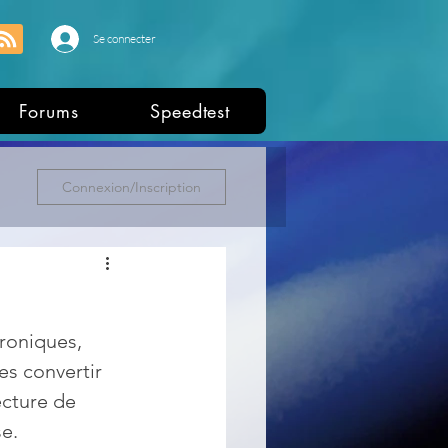
Se connecter
Forums
Speedtest
Connexion/Inscription
roniques, 
es convertir 
ecture de 
e. 