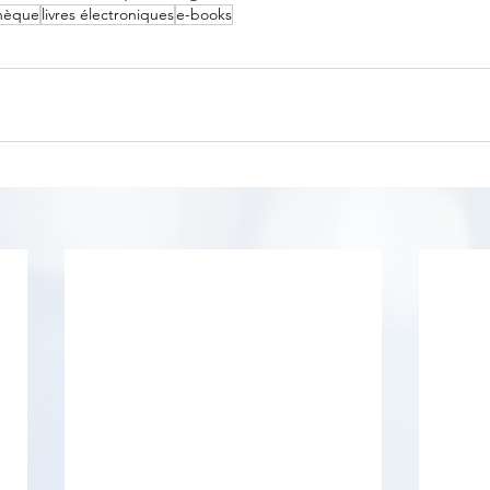
thèque
livres électroniques
e-books