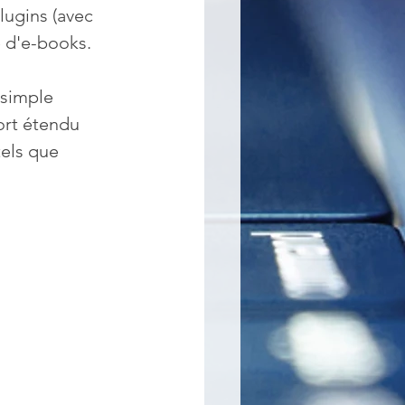
ugins (avec 
e d'e-books.
 simple 
rt étendu 
els que 