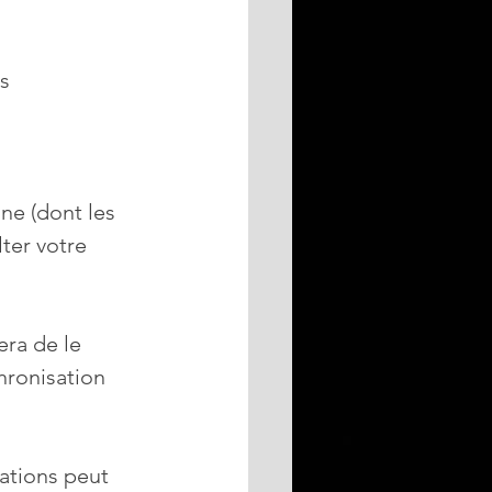
s 
one (dont les 
ter votre 
ra de le 
hronisation 
ations peut 