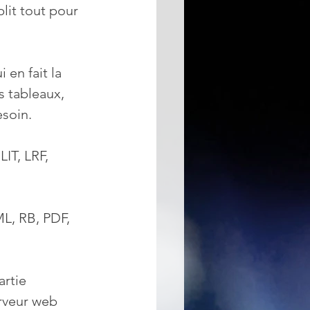
plit tout pour 
en fait la 
s tableaux, 
esoin.
IT, LRF, 
L, RB, PDF, 
rtie 
rveur web 