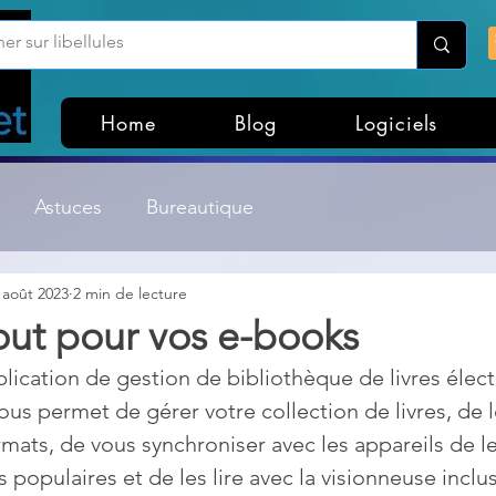
Home
Blog
Logiciels
Astuces
Bureautique
 août 2023
2 min de lecture
Customisation Windows
Divers
tout pour vos e-books
plication de gestion de bibliothèque de livres élect
ateurs de fichiers
Gestion Système
Graphisme
us permet de gérer votre collection de livres, de l
rmats, de vous synchroniser avec les appareils de l
Lightroom & Photoshop
Linux
s populaires et de les lire avec la visionneuse inclus