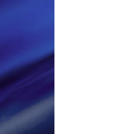
Loisir et divertissement
Nirsoft
Occupation dis
Réseaux sociaux
Sécuri
Logiciels les plus recherché