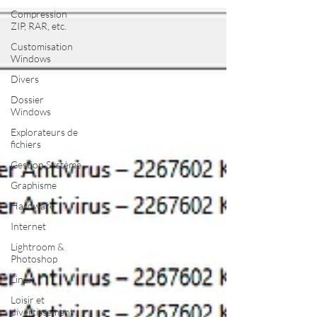
Compression
ZIP, RAR, etc.
Customisation
Windows
Divers
Dossier
Windows
Explorateurs de
fichiers
Gestion Système
Graphisme
Hardware
Internet
Lightroom &
Photoshop
Linux
Loisir et
divertissement