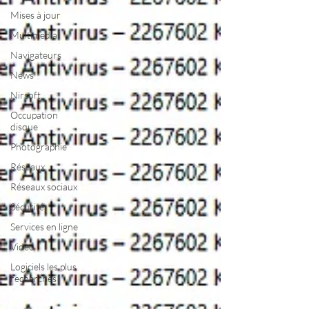
Mises à jour
Multimedia
Navigateurs
News
Nirsoft
Occupation
disque
Photographie
Réseaux
Réseaux sociaux
Sécurité
Services en ligne
Video
Logiciels les plus
recherchés