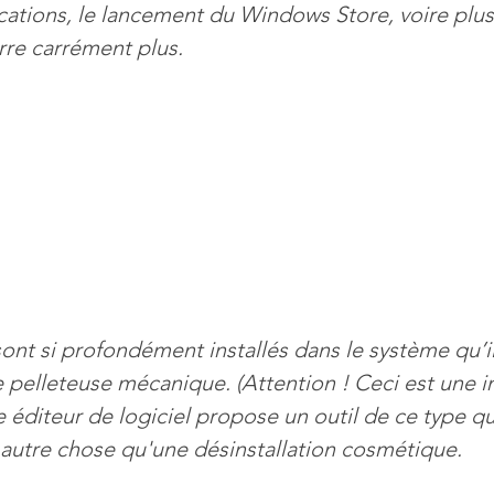
ications, le lancement du Windows Store, voire plus 
e carrément plus.
Mises à jour
Multimedia
Navigateurs
News
que
Photographie
Réseaux
té
Services en ligne
Video
s
t si profondément installés dans le système qu’il 
e pelleteuse mécanique. (Attention ! Ceci est une 
 éditeur de logiciel propose un outil de ce type qu
 autre chose qu'une désinstallation cosmétique.