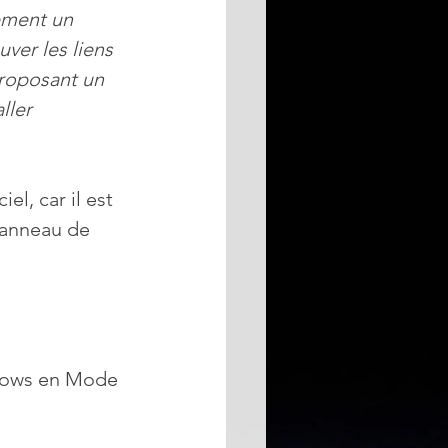
ement un 
ver les liens 
proposant un 
ller 
iel, car il est 
panneau de 
ndows en Mode 