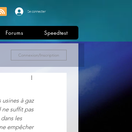
Se connecter
Forums
Speedtest
Connexion/Inscription
 usines à gaz 
e suffit pas 
dans les 
mme empêcher 