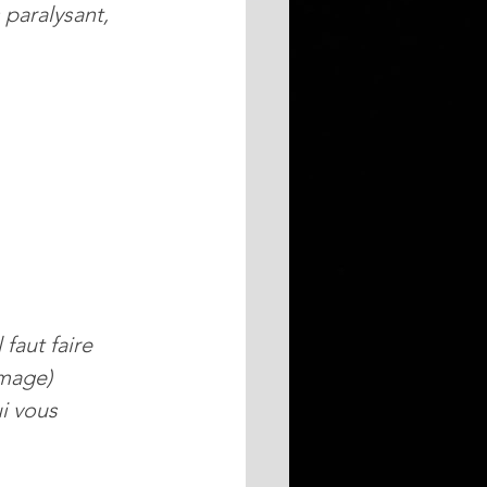
paralysant, 
faut faire 
image)
i vous 