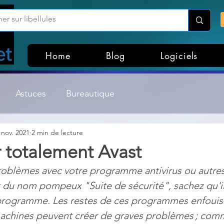
Home
Blog
Logiciels
Astuces
Bureautique
 nov. 2021
2 min de lecture
Customisation Windows
Divers
 totalement Avast
roblèmes avec votre programme antivirus ou autres
ateurs de fichiers
Gestion Système
Graphisme
u nom pompeux "Suite de sécurité", sachez qu'il n
 programme. Les restes de ces programmes enfouis 
Lightroom & Photoshop
Linux
 machines peuvent créer de graves problèmes ; co