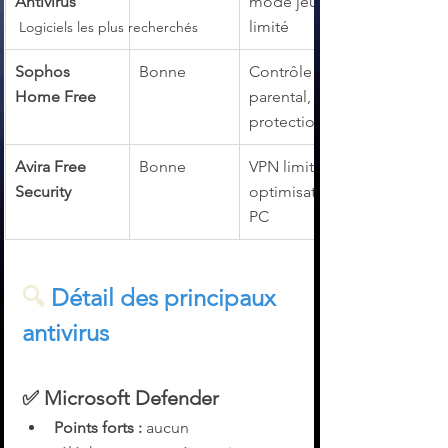
Antivirus
mode jeu, VPN 
limité
Logiciels les plus recherchés
Sophos 
Bonne
Contrôle 
Home Free
parental, 
protection web
Avira Free 
Bonne
VPN limité, 
Security
optimisation 
PC
🔍 
Détail des principaux 
antivirus
✅ 
Microsoft Defender
Points forts :
 aucun 