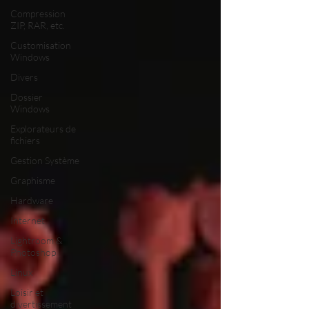
Compression
ZIP, RAR, etc.
Customisation
Windows
Divers
Dossier
Windows
Explorateurs de
fichiers
Gestion Système
Graphisme
Hardware
Internet
Lightroom &
Photoshop
Linux
Loisir et
divertissement