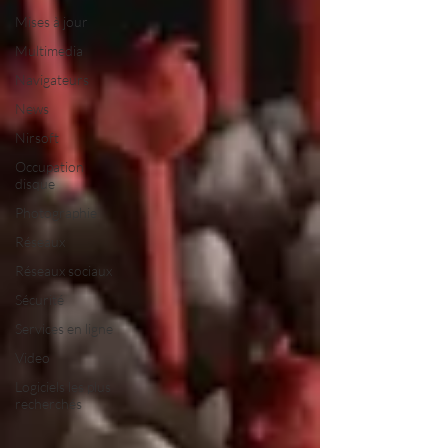
Mises à jour
Multimedia
Navigateurs
News
Nirsoft
Occupation
disque
Photographie
Réseaux
Réseaux sociaux
Sécurité
Services en ligne
Video
Logiciels les plus
recherchés