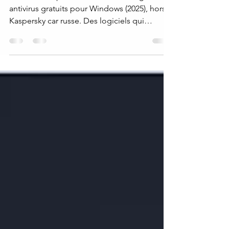
Voici un comparatif des meilleurs logiciels
antivirus gratuits pour Windows (2025), hors
Kaspersky car russe. Des logiciels qui
mettent l'accent sur la protection, les
fonctionnalités, les performances système et
la confidentialité. Tous les antivirus listés ici
sont adaptés aux utilisateurs particuliers.