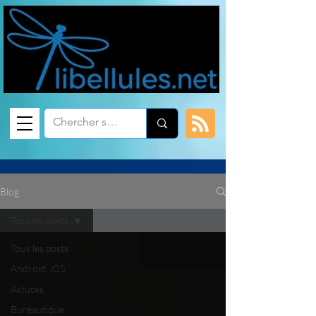
Blog
Tous les posts
Tous les posts
Android, iOS
Astuces
Bureautique