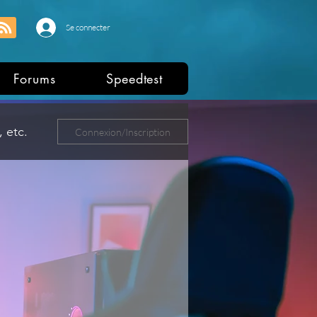
Se connecter
Forums
Speedtest
 etc.
Connexion/Inscription
ers