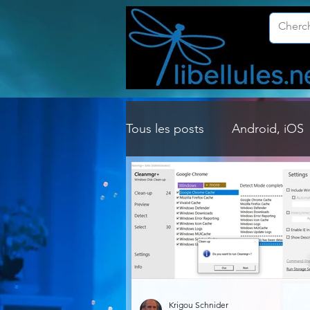
Tous les posts
Android, iOS
Customisation Windows
Gestion Système
Graph
Lightroom & Photoshop
Krigou Schnider