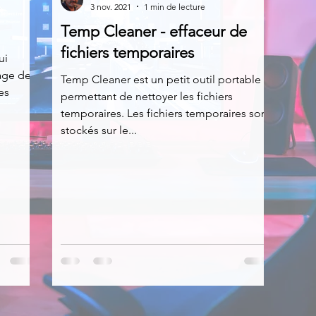
3 nov. 2021
1 min de lecture
Temp Cleaner - effaceur de
News
Nirsoft
Occupation disque
fichiers temporaires
ui
yage de
Temp Cleaner est un petit outil portable
es
permettant de nettoyer les fichiers
Réseaux sociaux
Sécurité
Services en ligne
temporaires. Les fichiers temporaires sont
stockés sur le...
s recherchés