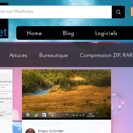
Home
Blog
Logiciels
Astuces
Bureautique
Compression ZIP, RAR,
Divers
Dossier Windows
Explorateurs de fichi
isme
Hardware
Internet
Linux
Loisir et divertissement
Mises à jour
Krigou Schnider