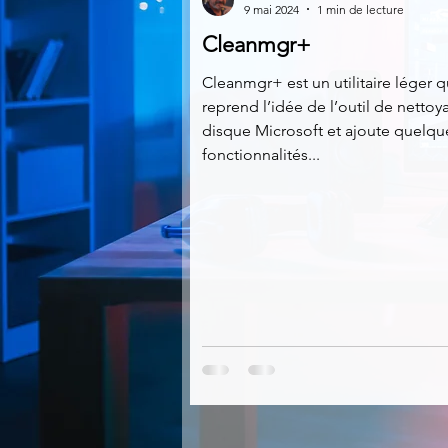
9 mai 2024
1 min de lecture
Cleanmgr+
Multimedia
Navigateurs
Cleanmgr+ est un utilitaire léger q
reprend l’idée de l’outil de netto
disque Microsoft et ajoute quelqu
Photographie
Réseaux
fonctionnalités...
Video
Logiciels les plu