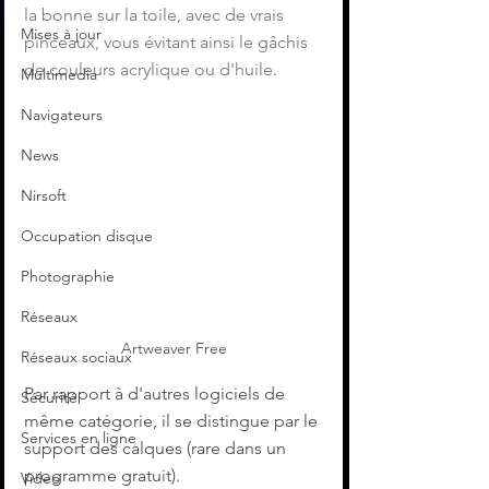
la bonne sur la toile, avec de vrais 
Mises à jour
pinceaux, vous évitant ainsi le gâchis 
de couleurs acrylique ou d'huile.
Multimedia
Navigateurs
News
Nirsoft
Occupation disque
Photographie
Réseaux
Artweaver Free
Réseaux sociaux
Par rapport à d'autres logiciels de 
Sécurité
même catégorie, il se distingue par le 
Services en ligne
support des calques (rare dans un 
programme gratuit).
Video