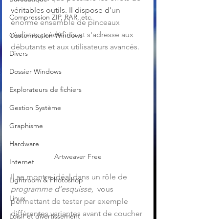
véritables outils. Il dispose d'
un 
Compression ZIP, RAR, etc.
énorme ensemble de pinceaux 
réalistes prédéfinis et s'adresse aux 
Customisation Windows
débutants et aux utilisateurs avancés.
Divers
Dossier Windows
Explorateurs de fichiers
Gestion Système
Graphisme
Hardware
Artweaver Free
Internet
Il se montre idéal dans un rôle de 
Lightroom & Photoshop
programme d’esquisse, 
 vous 
Linux
permettant de tester par exemple 
différentes variantes avant de coucher 
Loisir et divertissement