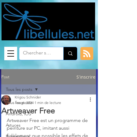
Post
S'inscrire
Tous les posts
Krigou Schnider
Tous les posts
1 sept. 2024
1 min de lecture
Artweaver Free
Android, iOS
Artweaver Free est un programme de 
Astuces
peinture sur PC, imitant aussi 
fidèlement que possible les effets de 
Bureautique