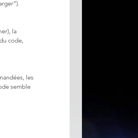
rger”). 
er), la 
 du code, 
mandées, les 
code semble 