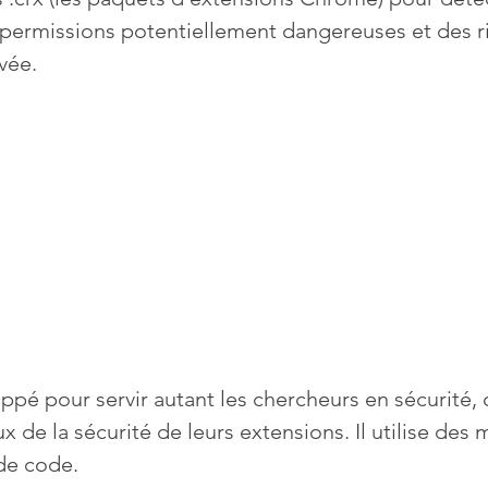
s permissions potentiellement dangereuses et des r
ivée.
Mises à jour
Multimedia
Navigateurs
News
que
Photographie
Réseaux
té
Services en ligne
Video
s
oppé pour servir autant les chercheurs en sécurité, 
ux de la sécurité de leurs extensions. Il utilise des
de code. 