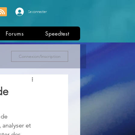
Se connecter
Forums
Speedtest
Connexion/Inscription
de
 de 
analyser et 
cter des 