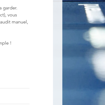
a garder. 
t), vous 
(audit manuel, 
mple !