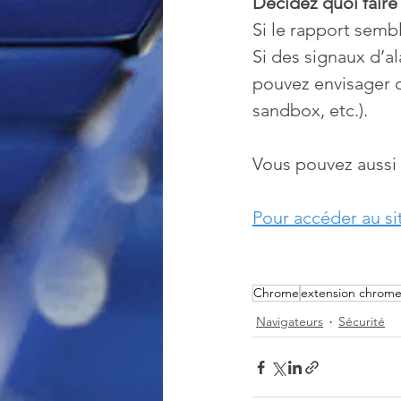
Décidez quoi faire
Si le rapport sembl
Si des signaux d’a
pouvez envisager de
sandbox, etc.).
Vous pouvez aussi 
Pour accéder au site
Chrome
extension chrom
Navigateurs
Sécurité