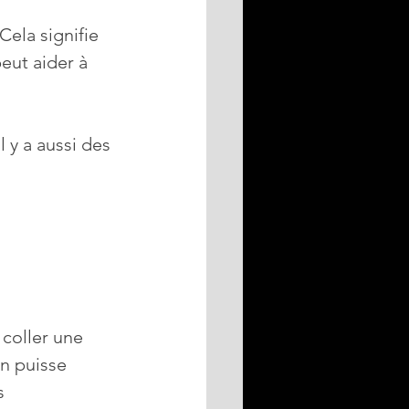
ela signifie 
eut aider à 
 y a aussi des 
 coller une 
n puisse 
s 