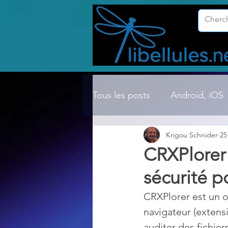
Tous les posts
Android, iOS
Krigou Schnider
25
Compression ZIP, RAR, etc.
CRXPlorer 
sécurité p
Dossier Windows
Explor
CRXPlorer est un o
navigateur (extens
Hardware
Internet
audit­er des fichie