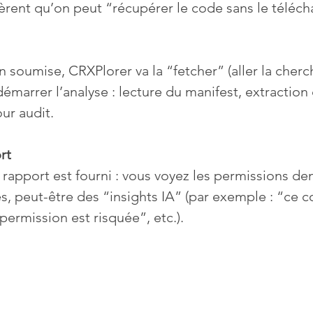
gèrent qu’on peut “récupérer le code sans le télécha
n soumise, CRXPlorer va la “fetcher” (aller la cherch
émarrer l’analyse : lecture du manifest, extraction
ur audit. 
rt
n rapport est fourni : vous voyez les permissions de
s, peut-être des “insights IA” (par exemple : “ce 
permission est risquée”, etc.).