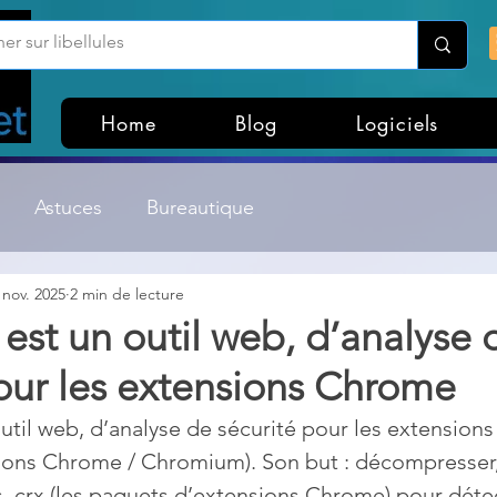
Home
Blog
Logiciels
Astuces
Bureautique
 nov. 2025
2 min de lecture
Customisation Windows
Divers
est un outil web, d’analyse 
our les extensions Chrome
ateurs de fichiers
Gestion Système
Graphisme
util web, d’analyse de sécurité pour les extensions
ions Chrome / Chromium). Son but : décompresser, 
Lightroom & Photoshop
Linux
rs .crx (les paquets d’extensions Chrome) pour déte