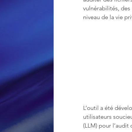
vulnérabilités, de
niveau de la vie pr
Loisir et divertissement
Nirsoft
Occupation dis
Réseaux sociaux
Sécuri
Logiciels les plus recherché
L’outil a été dével
utilisateurs soucie
(LLM) pour l’audit 