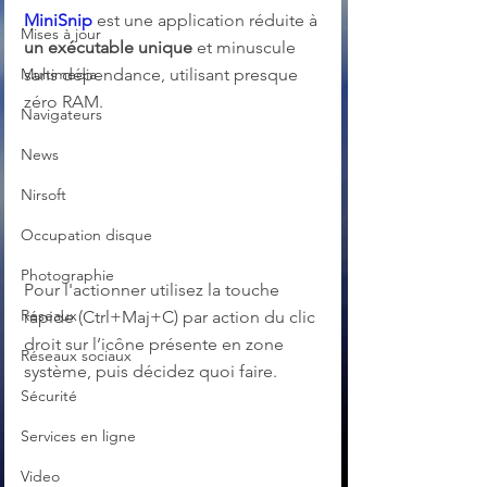
MiniSnip
 est une application réduite à 
Mises à jour
un exécutable unique
 et minuscule 
Multimedia
sans dépendance, utilisant presque 
zéro RAM.
Navigateurs
News
Nirsoft
Occupation disque
Photographie
Pour l'actionner utilisez la touche 
Réseaux
rapide (Ctrl+Maj+C) par action du clic 
droit sur l’icône présente en zone 
Réseaux sociaux
système, puis décidez quoi faire.
Sécurité
Services en ligne
Video