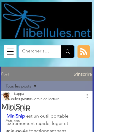
Post
S'inscrire
Tous les posts
Kappa
Tous les posts
21 nov. 2025
2 min de lecture
MiniSnip
Android, iOS
MiniSnip
 est un outil portable 
Astuces
extrêmement rapide, léger et 
minuscule fonctionnant sans 
Bureautique