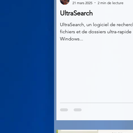
21 mars 2025
2 min de lecture
UltraSearch
Multimedia
Navigateurs
UltraSearch, un logiciel de recher
fichiers et de dossiers ultra-rapide
Windows...
Photographie
Réseaux
Video
Logiciels les plu