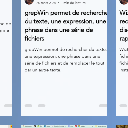
30 mars 2024
1 min de lecture
grepWin permet de rechercher
Wiz
News
Nirsoft
Occupation disque
du texte, une expression, une
rec
che de
phrase dans une série de
dis
 pour
fichiers
ra
Réseaux sociaux
Sécurité
Services en ligne
grepWin permet de rechercher du texte,
WizF
une expression, une phrase dans une
fich
s recherchés
série de fichiers et de remplacer le tout
fich
par un autre texte.
inst