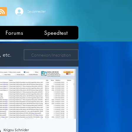
Se connecter
Forums
Speedtest
 etc.
Connexion/Inscription
ers
Krigou Schnider