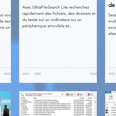
de
Avec UltraFileSearch Lite recherchez
rapidement des fichiers, des dossiers et
qui vous
Sear
du texte sur un ordinateur ou un
de texte
mult
périphérique amovible et...
ans un
exce
alte