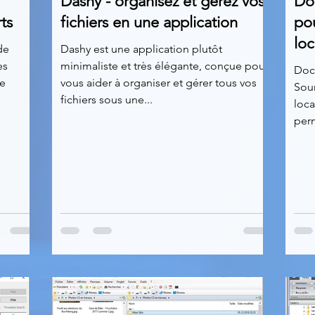
Dashy - organisez et gérez vos
Doc
ts
fichiers en une application
po
loc
de
Dashy est une application plutôt
es
minimaliste et très élégante, conçue pour
Doc
de
vous aider à organiser et gérer tous vos
Sou
fichiers sous une...
loca
perm