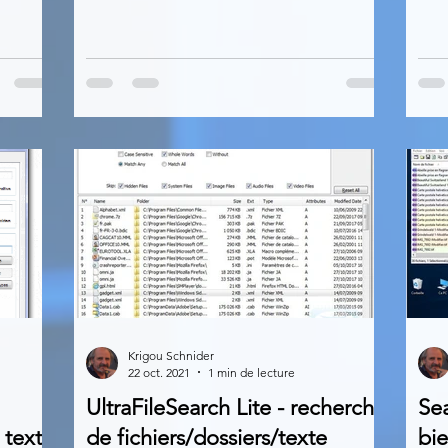
Krigou Schnider
22 oct. 2021
1 min de lecture
UltraFileSearch Lite - recherche
Sea
 texte
de fichiers/dossiers/texte
bie