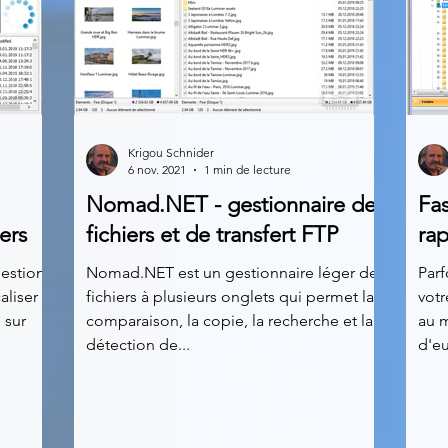
Krigou Schnider
6 nov. 2021
1 min de lecture
Nomad.NET - gestionnaire de
Fas
ers
fichiers et de transfert FTP
rap
estion
Nomad.NET est un gestionnaire léger de
Parf
aliser
fichiers à plusieurs onglets qui permet la
votr
 sur
comparaison, la copie, la recherche et la
au 
détection de...
d'eu