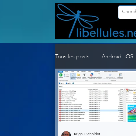
Tous les posts
Android, iOS
Customisation Windows
Gestion Système
Graph
Lightroom & Photoshop
Krigou Schnider