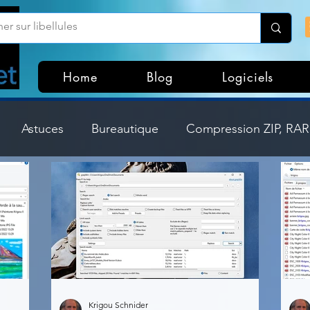
Home
Blog
Logiciels
Astuces
Bureautique
Compression ZIP, RAR,
Divers
Dossier Windows
Explorateurs de fichi
isme
Hardware
Internet
Linux
Loisir et divertissement
Mises à jour
Krigou Schnider