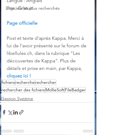
Langue : Anglais
Prix : Gratuit
Logiciels les plus recherchés
Page officielle
Post et texte d'après Kappa. Merci à 
lui de l'avoir présenté sur le forum de 
libellules.ch, dans la rubrique "Les 
découvertes de Kappa". Plus de 
détails et prise en main, par Kappa, 
cliquez ici !
fichiers
recherche
rechercher
rechercher des fichiers
MollieSoft
FileBadger
Gestion Système