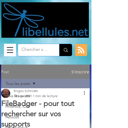
Post
S'inscrire
Tous les posts
Krigou Schnider
Tous les posts
18 nov. 2021
1 min de lecture
FileBadger - pour tout
Android, iOS
rechercher sur vos
Astuces
supports
Bureautique