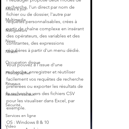
recherche, l'un direct par nom de 
Mises à jour
fichier ou de dossier, l'autre par 
Multimedia
requêtes personnalisables, crées à 
partir de chaîne complexe en insérant 
Navigateurs
des opérateurs, des variables et des 
News
constantes, des expressions 
régulières à partir d'un menu dédié.
Nirsoft
Occupation disque
Vous pouvez à l'issue d'une 
recherche, enregistrer et réutiliser 
Photographie
facilement vos requêtes de recherche 
Réseaux
préférées ou exporter les résultats de 
la recherche vers des fichiers CSV 
Réseaux sociaux
pour les visualiser dans Excel, par 
Sécurité
exemple.
Services en ligne
OS : Windows 8 & 10
Video