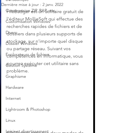
Dernière mise à jour :
2 janv. 2022
Compression ZIP, RAR, etc.
FileBadger est un utilitaire gratuit de 
l'éditeur MollieSoft qui effectue des 
Customisation Windows
recherches rapides de fichiers et de 
Divers
dossiers dans plusieurs supports de 
stockage, sur n'importe quel disque 
Dossier Windows
ou partage réseau. Suivant vos 
Explorateurs de fichiers
compétences en informatique, vous 
pourrez exécuter cet utilitaire sans 
Gestion Système
problème.
Graphisme
Hardware
Internet
Lightroom & Photoshop
Linux
Loisir et divertissement
FileBadger propose deux modes de 