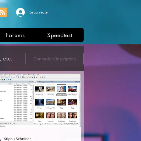
Se connecter
Forums
Speedtest
 etc.
Connexion/Inscription
ers
Krigou Schnider