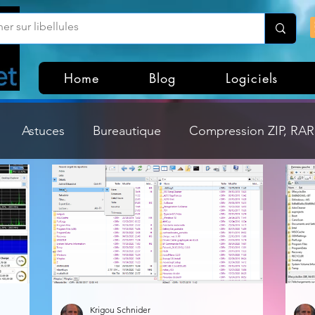
Home
Blog
Logiciels
Astuces
Bureautique
Compression ZIP, RAR,
Divers
Dossier Windows
Explorateurs de fichi
isme
Hardware
Internet
Linux
Loisir et divertissement
Mises à jour
Krigou Schnider