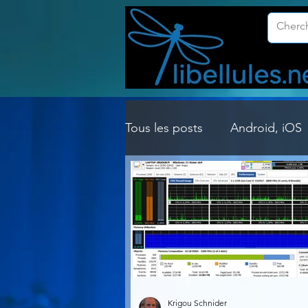
Tous les posts
Android, iOS
Customisation Windows
Gestion Système
Graph
Lightroom & Photoshop
Krigou Schnider