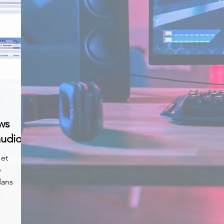
ws
audios
 et
e
dans