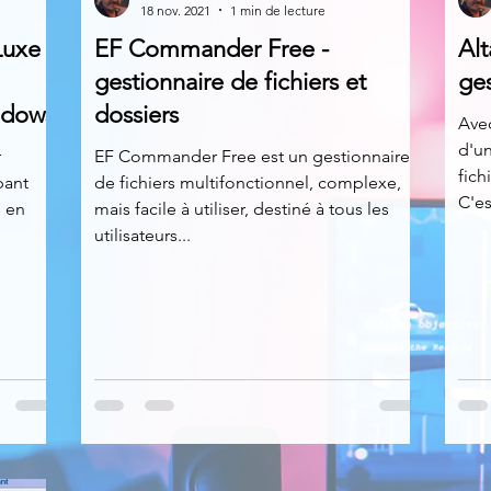
18 nov. 2021
1 min de lecture
uxe -
EF Commander Free -
Alt
News
Nirsoft
Occupation disque
gestionnaire de fichiers et
ges
ndows
dossiers
Ave
d'un
Réseaux sociaux
Sécurité
Services en ligne
r
EF Commander Free est un gestionnaire
fich
pant
de fichiers multifonctionnel, complexe,
C'es
s en
mais facile à utiliser, destiné à tous les
utilisateurs...
s recherchés