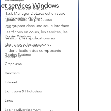
et services Windows
Compression ZIP, RAR, etc.
Task Manager DeLuxe est un super 
Customisation Windows
gestionnaire de processus 
regroupant dans une seule interface 
Divers
les tâches en cours, les services, les 
Dossier Windows
sessions, les applications au 
démarrage, les réseaux et 
Explorateurs de fichiers
l'identification des composants 
Gestion Système
systèmes.
Graphisme
Hardware
Internet
Lightroom & Photoshop
Linux
Loisir et divertissement