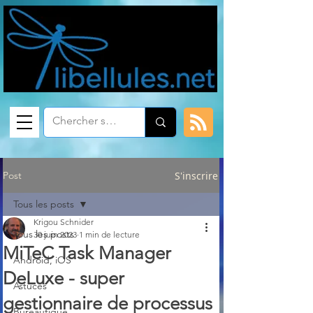
Post
S'inscrire
Tous les posts
Krigou Schnider
Tous les posts
30 juin 2023
1 min de lecture
MiTeC Task Manager
Android, iOS
DeLuxe - super
Astuces
gestionnaire de processus
Bureautique