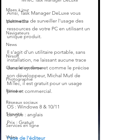
MiTeC Task Manager DeLuxe
Mises à jour
Ainsi, Task Manager DeLuxe vous 
permettra de surveiller l'usage des 
Multimedia
ressources de votre PC en utilisant un 
Navigateurs
unique produit.
News
Il s'agit d'un utilitaire portable, sans 
Nirsoft
installation, ne laissant aucune trace 
Occupation disque
dans le système et comme le précise 
son développeur, Michal Mutl de 
Photographie
MiTec, il est gratuit pour un usage 
Réseaux
privé et commercial.
Réseaux sociaux
OS : Windows 8 & 10/11
Sécurité
Langue : anglais
Prix : Gratuit
Services en ligne
Video
Page de l'éditeur