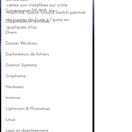
cartes son installées sur votre 
Compression ZIP, RAR, etc.
machine. Quick Sound Switch permet 
de passer de l'une à l'autre en 
Customisation Windows
quelques clics. 
Divers
Dossier Windows
Explorateurs de fichiers
Gestion Système
Graphisme
Hardware
Internet
Lightroom & Photoshop
Linux
Loisir et divertissement