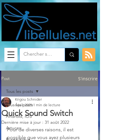
Post
S'inscrire
Tous les posts
Krigou Schnider
Tous les posts
6 juil. 2021
1 min de lecture
Quick Sound Switch
Android, iOS
Dernière mise à jour :
31 août 2022
Astuces
Pour de diverses raisons, il est 
possible que vous ayez plusieurs 
Bureautique