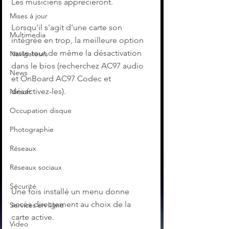
Les musiciens apprécieront. 
Mises à jour
Lorsqu'il s'agit d'une carte son 
Multimedia
intégrée en trop, la meilleure option 
reste tout de même la désactivation 
Navigateurs
dans le bios (recherchez AC97 audio 
News
et OnBoard AC97 Codec et 
désactivez-les).
Nirsoft
Occupation disque
Photographie
Réseaux
Réseaux sociaux
Sécurité
Une fois installé un menu donne 
accès directement au choix de la 
Services en ligne
carte active.
Video