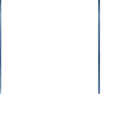
Et en y regardant de plus près :
Un astérisque ( * ) représente les jeux 
d'instructions applicables et 
un tiret 
(-) pour les jeux d'instructions 
inexistant
.