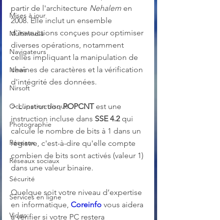
partir de l'architecture 
Nehalem
 en 
Mises à jour
2008. Elle inclut un ensemble 
d'instructions conçues pour optimiser 
Multimedia
diverses opérations, notamment 
Navigateurs
celles impliquant la manipulation de 
chaînes de caractères et la vérification 
News
d'intégrité des données.
Nirsoft
Occupation disque
> L'instruction 
POPCNT
 est une 
instruction incluse dans 
SSE 4.2
 qui 
Photographie
calcule le nombre de bits à 1 dans un 
Réseaux
registre, c'est-à-dire qu'elle compte 
combien de bits sont activés (valeur 1) 
Réseaux sociaux
dans une valeur binaire.
Sécurité
Quelque soit votre niveau d’expertise 
Services en ligne
en informatique, 
Coreinfo
 vous aidera 
Video
à vérifier si votre PC restera 