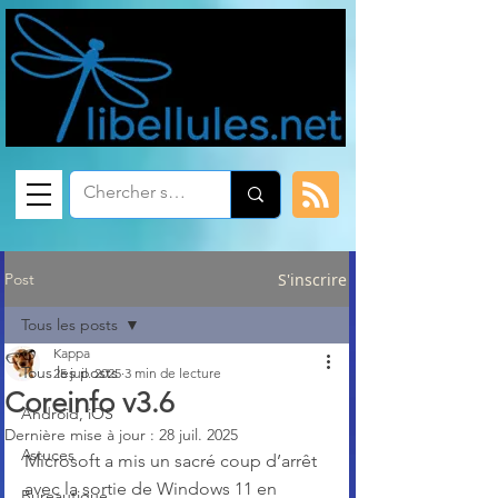
Post
S'inscrire
Tous les posts
Kappa
Tous les posts
25 juil. 2025
3 min de lecture
Coreinfo v3.6
Android, iOS
Dernière mise à jour :
28 juil. 2025
Astuces
Microsoft a mis un sacré coup d’arrêt 
avec la sortie de Windows 11 en 
Bureautique