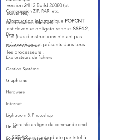
version 24H2 Build 26080 (et 
Compression ZIP, RAR, etc.
suivantes). 
L’instruction informatique
 POPCNT
Customisation Windows
est devenue obligatoire sous 
SSE4.2
, 
Divers
ces jeux d'instructions n'étant pas 
nécessairement présents dans tous 
Dossier Windows
les processeurs . 
Explorateurs de fichiers
Gestion Système
Graphisme
Hardware
Internet
Lightroom & Photoshop
Coreinfo en ligne de commande cmd
Linux
> 
SSE 4.2
 a été introduite par Intel à 
Loisir et divertissement