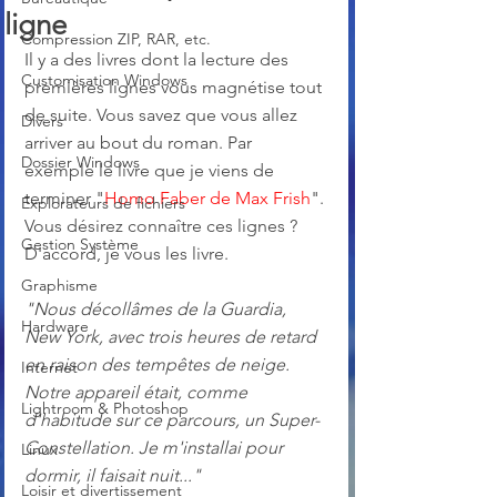
ligne
Compression ZIP, RAR, etc.
Il y a des livres dont la lecture des 
Customisation Windows
premières lignes vous magnétise tout 
de suite. Vous savez que vous allez 
Divers
arriver au bout du roman. Par 
Dossier Windows
exemple le livre que je viens de 
terminer "
Homo Faber de Max Frish
". 
Explorateurs de fichiers
Vous désirez connaître ces lignes ? 
Gestion Système
D'accord, je vous les livre.
Graphisme
"Nous décollâmes de la Guardia, 
Hardware
New York, avec trois heures de retard 
en raison des tempêtes de neige. 
Internet
Notre appareil était, comme 
Lightroom & Photoshop
d'habitude sur ce parcours, un Super-
Constellation. Je m'installai pour 
Linux
dormir, il faisait nuit..."
Loisir et divertissement