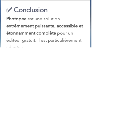
✅ 
Conclusion
Photopea
 est une solution 
extrêmement puissante, accessible et 
étonnamment complète
 pour un 
éditeur gratuit. Il est particulièrement 
adapté :
aux étudiants, freelances, 
créateurs de contenu
à ceux qui veulent un 
remplacement léger de 
Photoshop
à des tâches ponctuelles ou 
mobiles
💡 
Si tu as besoin d’un outil 
Photoshop-like sans abonnement, 
rapide à utiliser, et que tu peux 