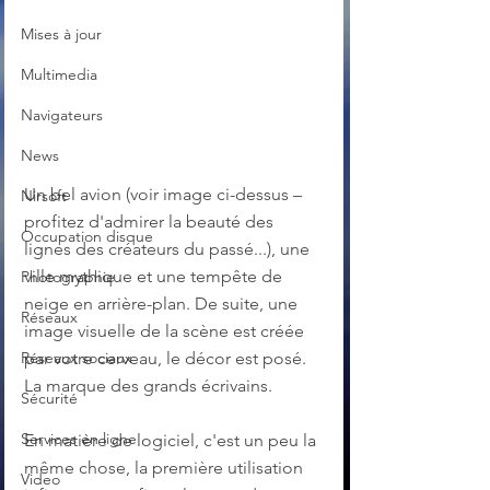
Mises à jour
Multimedia
Navigateurs
News
Un bel avion (voir image ci-dessus – 
Nirsoft
profitez d'admirer la beauté des 
Occupation disque
lignes des créateurs du passé...), une 
ville mythique et une tempête de 
Photographie
neige en arrière-plan. De suite, une 
Réseaux
image visuelle de la scène est créée 
Réseaux sociaux
par votre cerveau, le décor est posé. 
La marque des grands écrivains.
Sécurité
Services en ligne
En matière de logiciel, c'est un peu la 
même chose, la première utilisation 
Video