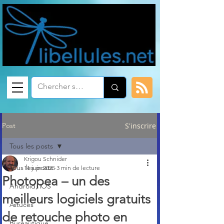
Post
S'inscrire
Tous les posts
Krigou Schnider
Tous les posts
11 juin 2025
3 min de lecture
Photopea – un des
Android, iOS
meilleurs logiciels gratuits
Astuces
de retouche photo en
Bureautique