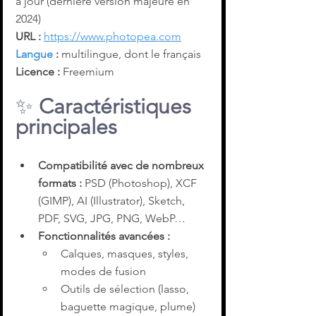
à jour (dernière version majeure en 
2024)
URL :
https://www.photopea.com
Langue
 :
 multilingue, dont le français
Licence :
 Freemium
✨ 
Caractéristiques 
principales
Compatibilité avec de nombreux 
formats : 
PSD (Photoshop), XCF 
(GIMP), AI (Illustrator), Sketch, 
PDF, SVG, JPG, PNG, WebP…
Fonctionnalités avancées :
Calques, masques, styles, 
modes de fusion
Outils de sélection (lasso, 
baguette magique, plume)