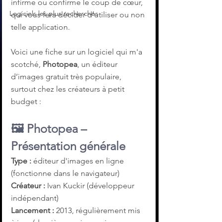
infirme ou confirme le coup de cœur, 
Logiciels les plus recherchés
qui vous fera décider d'utiliser ou non 
telle application.
Voici une fiche sur un logiciel qui m'a 
scotché, 
Photopea
, un éditeur 
d’images gratuit très populaire, 
surtout chez les créateurs à petit 
budget :
🖼️ 
Photopea – 
Présentation générale
Type :
 éditeur d'images en ligne 
(fonctionne dans le navigateur)
Créateur :
 Ivan Kuckir (développeur 
indépendant)
Lancement :
 2013, régulièrement mis 