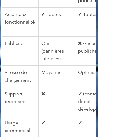
pour 3 mois)
Accès aux 
✔ Toutes
✔ Toutes
fonctionnalité
s
Publicités
Oui 
❌ Aucune 
(bannières 
publicité
latérales)
Vitesse de 
Moyenne
Optimisée
chargement
Support 
❌
✔ (contact 
prioritaire
direct 
développeur)
Usage 
✔
✔
commercial