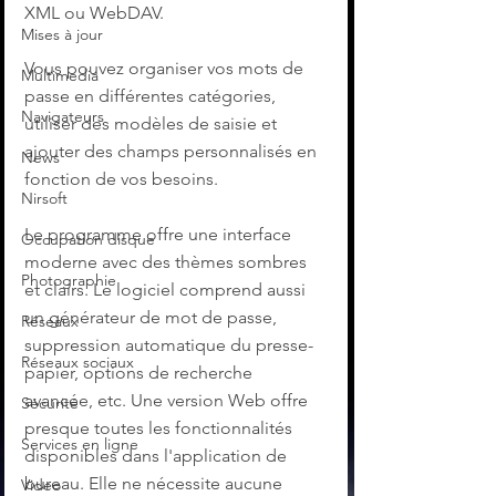
XML ou WebDAV.
Mises à jour
Vous pouvez organiser vos mots de 
Multimedia
passe en différentes catégories, 
Navigateurs
utiliser des modèles de saisie et 
ajouter des champs personnalisés en 
News
fonction de vos besoins.
Nirsoft
Le programme offre une interface 
Occupation disque
moderne avec des thèmes sombres 
Photographie
et clairs. Le logiciel comprend aussi 
un générateur de mot de passe, 
Réseaux
suppression automatique du presse-
Réseaux sociaux
papier, options de recherche 
avancée, etc. Une version Web offre 
Sécurité
presque toutes les fonctionnalités 
Services en ligne
disponibles dans l'application de 
bureau. Elle ne nécessite aucune 
Video