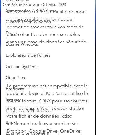
Dernière mise à jour :
21 févr. 2023
Compression ZIP, RAR, etc.
KeeWeb est un gestionnaire de mots 
de passe multi-plateformes qui 
Customisation Windows
permet de stocker tous vos mots de 
Divers
passe et autres données sensibles 
dans une base de données sécurisée.
Dossier Windows
Explorateurs de fichiers
Gestion Système
Graphisme
Le programme est compatible avec le 
Hardware
populaire logiciel KeePass et utilise le 
Internet
même format .KDBX pour stocker vos 
mots de passe. Vous pouvez stocker 
Lightroom & Photoshop
votre fichier de données .kdbx 
Linux
localement ou le synchroniser via 
Dropbox, Google Drive, OneDrive, 
Loisir et divertissement