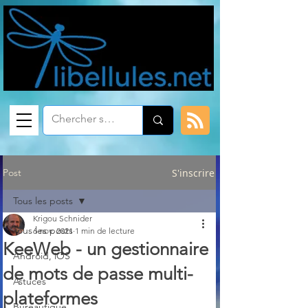
Post
S'inscrire
Tous les posts
Krigou Schnider
Tous les posts
6 nov. 2021
1 min de lecture
KeeWeb - un gestionnaire
Android, iOS
de mots de passe multi-
Astuces
plateformes
Bureautique