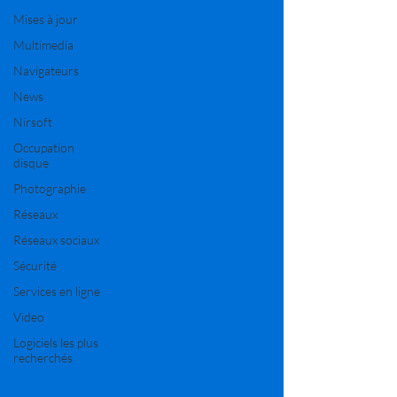
Mises à jour
Multimedia
Navigateurs
News
Nirsoft
Occupation
disque
Photographie
Réseaux
Réseaux sociaux
Sécurité
Services en ligne
Video
Logiciels les plus
recherchés