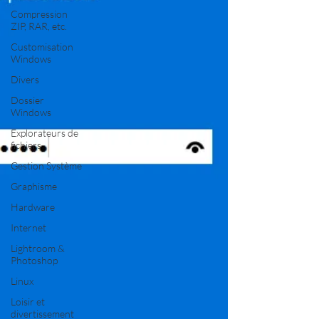
Compression
ZIP, RAR, etc.
Customisation
Windows
Divers
Dossier
Windows
Explorateurs de
fichiers
Gestion Système
Graphisme
Hardware
Internet
Lightroom &
Photoshop
Linux
Loisir et
divertissement