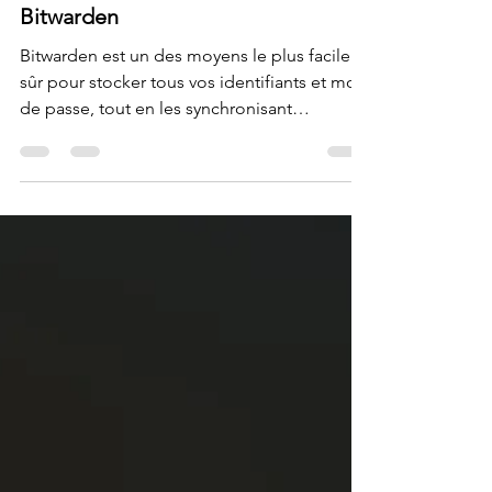
Krigou Schnider
10 mai 2025
3 min de lecture
Bitwarden
Bitwarden est un des moyens le plus facile et
sûr pour stocker tous vos identifiants et mots
de passe, tout en les synchronisant
facilement entre tous vos appareils. Le vol
de mot de passe est un problème sérieux.