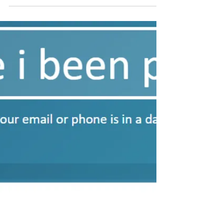
WebBrowserPassView - outil de
récupération de mot de passe
WebBrowserPassView est un outil de
récupération de mot de passe. Il révèle les
mots de passe stockés par les navigateurs
Web suivants :...