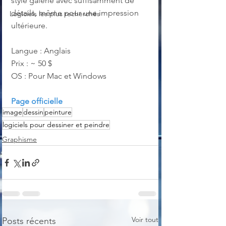
style galerie avec suffisamment de 
détails, même pour une impression 
Logiciels les plus recherchés
ultérieure.
Langue : Anglais
Prix : ~ 50 $
OS : Pour Mac et Windows
Page officielle
image
dessin
peinture
logiciels pour dessiner et peindre
Graphisme
Voir tout
Posts récents