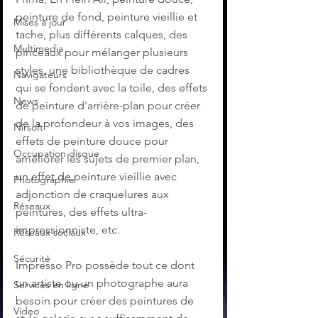
peinture de fond, peinture vieillie et 
Mises à jour
tache, plus différents calques, des 
Multimedia
pinceaux pour mélanger plusieurs 
styles, une bibliothèque de cadres 
Navigateurs
qui se fondent avec la toile, des effets 
News
de peinture d'arrière-plan pour créer 
de la profondeur à vos images, des 
Nirsoft
effets de peinture douce pour 
Occupation disque
améliorer les sujets de premier plan, 
un effet de peinture vieillie avec 
Photographie
adjonction de craquelures aux 
Réseaux
peintures, des effets ultra-
impressionniste, etc.
Réseaux sociaux
Sécurité
Impresso Pro possède tout ce dont 
un artiste ou un photographe aura 
Services en ligne
besoin pour créer des peintures de 
Video