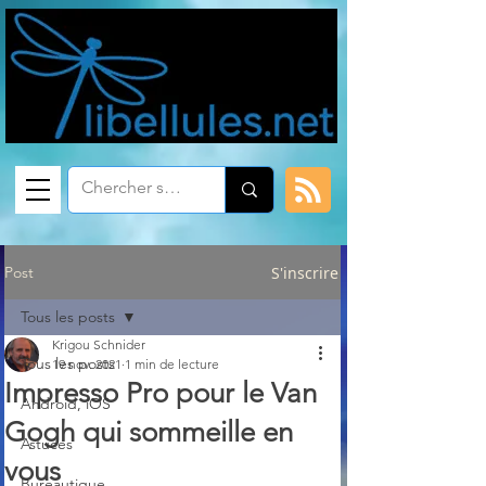
Post
S'inscrire
Tous les posts
Krigou Schnider
Tous les posts
19 nov. 2021
1 min de lecture
Impresso Pro pour le Van
Android, iOS
Gogh qui sommeille en
Astuces
vous
Bureautique