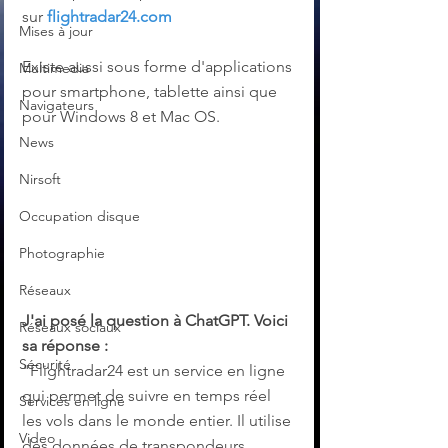
sur 
flightradar24.com
Mises à jour
Existe aussi sous forme d'applications 
Multimedia
pour smartphone, tablette ainsi que 
Navigateurs
pour Windows 8 et Mac OS.
News
Nirsoft
Occupation disque
Photographie
Réseaux
J'ai posé la question à ChatGPT. Voici 
Réseaux sociaux
sa réponse :
Sécurité
"Flightradar24 est un service en ligne 
qui permet de suivre en temps réel 
Services en ligne
les vols dans le monde entier. Il utilise 
Video
des données de transpondeurs 