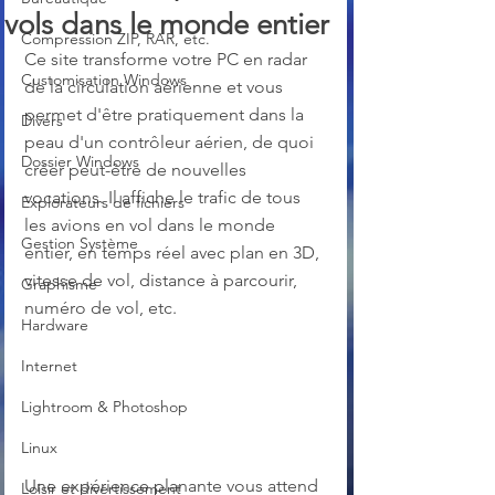
vols dans le monde entier
Compression ZIP, RAR, etc.
Ce site transforme votre PC en radar 
Customisation Windows
de la circulation aérienne et vous 
permet d'être pratiquement dans la 
Divers
peau d'un contrôleur aérien, de quoi 
Dossier Windows
créer peut-être de nouvelles 
vocations. Il affiche le trafic de tous 
Explorateurs de fichiers
les avions en vol dans le monde 
Gestion Système
entier, en temps réel avec plan en 3D, 
vitesse de vol, distance à parcourir, 
Graphisme
numéro de vol, etc.
Hardware
Internet
Lightroom & Photoshop
Linux
Une expérience planante vous attend 
Loisir et divertissement