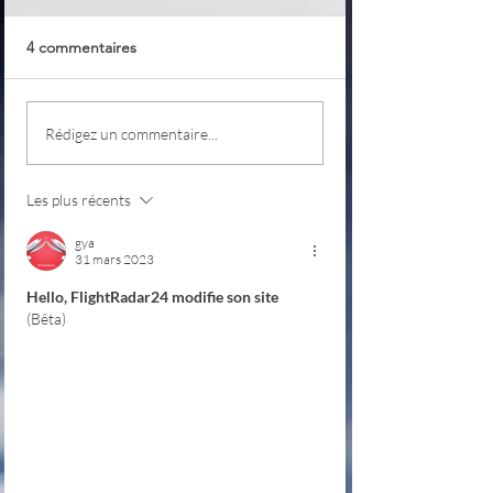
4 commentaires
Noteflight
Photopea – un des
Rédigez un commentaire...
meilleurs logiciels
gratuits de retouche
photo en ligne
Les plus récents
gya
31 mars 2023
Hello, FlightRadar24 modifie son site
(Bêta) 