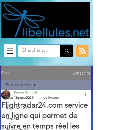
Post
S'inscrire
Tous les posts
Krigou Schnider
Tous les posts
13 janv. 2023
1 min de lecture
Flightradar24.com service
Android, iOS
en ligne qui permet de
Astuces
suivre en temps réel les
Bureautique