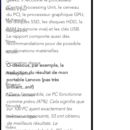
(Central Processing Unit, le cerveau 
Mises à jour
du PC), le processeur graphique GPU, 
Multimedia
les disques SSD, les disques HDD, la 
RAM (mémoire vive) et les clés USB. 
Navigateurs
Le rapport comporte aussi des 
News
recommandations pour de possible 
améliorations matérielles.
Nirsoft
Occupation disque
Ci-dessous, par exemple, la 
traduction du résultat de mon 
Photographie
portable Lenovo (pas très 
Réseaux
brilliant...snif)
"
Dans l'ensemble, ce PC fonctionne 
Réseaux sociaux
comme prévu (47%). Cela signifie que 
Sécurité
sur 100 PC ayant exactement les 
mêmes composants, 53 ont obtenu 
Services en ligne
de meilleurs résultats. Le 
Video