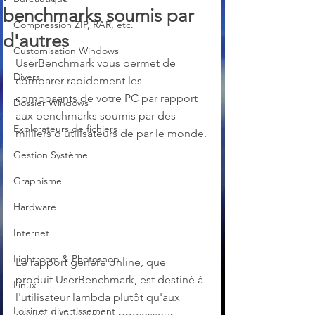
benchmarks soumis par
Compression ZIP, RAR, etc.
d'autres
Customisation Windows
UserBenchmark vous permet de 
Divers
comparer rapidement les 
composants de votre PC par rapport 
Dossier Windows
aux benchmarks soumis par des 
Explorateurs de fichiers
milliers d'utilisateurs de par le monde.
Gestion Système
Graphisme
Hardware
Internet
Lightroom & Photoshop
Le rapport généré online, que 
produit UserBenchmark, est destiné à 
Linux
l'utilisateur lambda plutôt qu'aux 
Loisir et divertissement
geeks. Il recouvre le processeur 