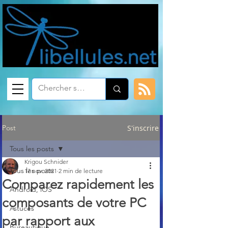
Post
S'inscrire
Tous les posts
Krigou Schnider
Tous les posts
17 nov. 2021
2 min de lecture
Comparez rapidement les
Android, iOS
composants de votre PC
Astuces
par rapport aux
Bureautique