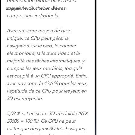
pourcentage global du PC est la 
moyenne de chacun de ses 
Logiciels les plus recherchés
composants individuels.
Avec un score moyen de base 
unique, ce CPU peut gérer la 
navigation sur le web, le courrier 
électronique, la lecture vidéo et la 
majorité des tâches informatiques, y 
compris les jeux modérés, lorsqu'il 
est couplé à un GPU approprié. Enfin, 
avec un score de 42,6 % pour les jeux, 
l'aptitude de ce CPU pour les jeux en 
3D est moyenne.
5,09 % est un score 3D très faible (RTX 
2060S = 100 %). Ce GPU ne peut 
traiter que des jeux 3D très basiques, 