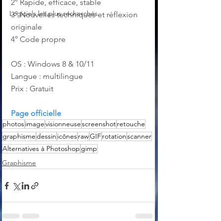
2° Rapide, efficace, stable
Logiciels les plus recherchés
3° Nouvelles techniques et réflexion 
originale
4° Code propre
OS : Windows 8 & 10/11
Langue : multilingue
Prix : Gratuit
Page officielle
photos
image
visionneuse
screenshot
retouche
graphisme
dessin
icônes
raw
GIF
rotation
scanner
Alternatives à Photoshop
gimp
Graphisme