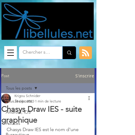
Post
S'inscrire
Tous les posts
Krigou Schnider
Tous les posts
23 déc. 2022
1 min de lecture
Chasys Draw IES - suite
Android, iOS
graphique
Astuces
Chasys Draw IES est le nom d'une 
Bureautique