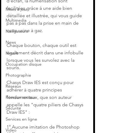
d'écran, la numérisation sont 
facilitées grâce à une aide bien 
Mises à jour
détaillée et illustrée, qui vous guide 
Multimedia
pas à pas dans la prise en main de 
cette usine à gaz.
Navigateurs
News
Chaque bouton, chaque outil est 
également décrit dans une infobulle 
Nirsoft
lorsque vous les survolez avec la 
Occupation disque
souris. 
Photographie
Chasys Draw IES est conçu pour 
Réseaux
adhérer à quatre principes 
Réseaux sociaux
fondamentaux, que son auteur 
appelle les "quatre piliers de Chasys 
Sécurité
Draw IES" :
Services en ligne
1° Aucune imitation de Photoshop
Video