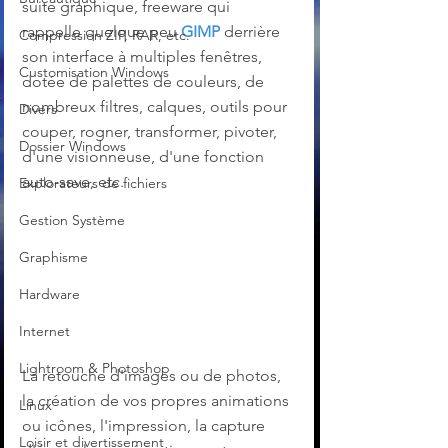
suite graphique, freeware qui 
rappelle quelque peu 
GIMP
 derrière 
Compression ZIP, RAR, etc.
son interface à multiples fenêtres, 
Customisation Windows
dotée de palettes de couleurs, de 
nombreux filtres, calques, outils pour 
Divers
couper, rogner, transformer, pivoter, 
Dossier Windows
d'une visionneuse, d'une fonction 
auto-save, etc.
Explorateurs de fichiers
Gestion Système
Graphisme
Hardware
Internet
Lightroom & Photoshop
La retouche d'images ou de photos, 
la création de vos propres animations 
Linux
ou icônes, l'impression, la capture 
Loisir et divertissement