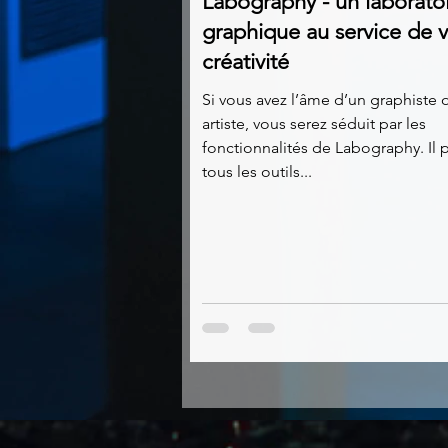
Labography - un laborato
graphique au service de v
créativité
Si vous avez l’âme d’un graphiste 
artiste, vous serez séduit par les
fonctionnalités de Labography. Il
tous les outils...