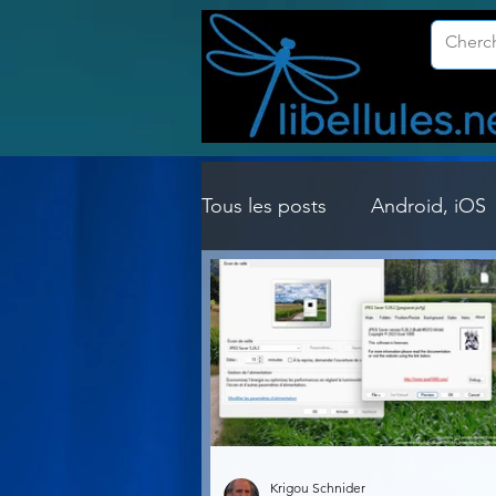
Tous les posts
Android, iOS
Customisation Windows
Gestion Système
Graph
Lightroom & Photoshop
Krigou Schnider