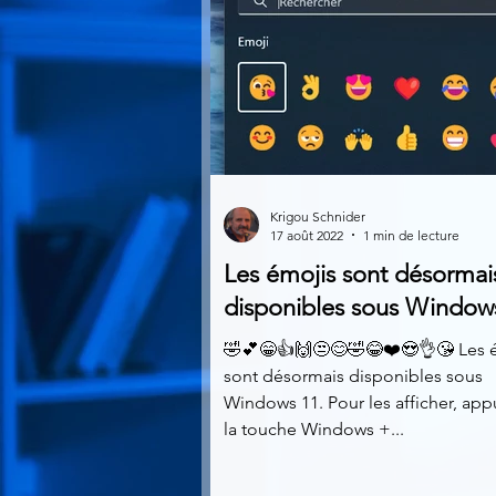
Krigou Schnider
17 août 2022
1 min de lecture
Les émojis sont désormai
disponibles sous Window
🤣💕😁👍🙌😒😊🤣😂❤️😍👌😘 Les 
sont désormais disponibles sous
Windows 11. Pour les afficher, app
la touche Windows +...