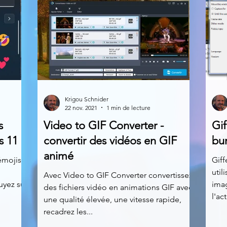
Krigou Schnider
22 nov. 2021
1 min de lecture
s
Video to GIF Converter -
Gif
s 11
convertir des vidéos en GIF
bu
animé
émojis
Giff
util
Avec Video to GIF Converter convertissez
uyez sur
imag
des fichiers vidéo en animations GIF avec
l'ac
une qualité élevée, une vitesse rapide,
recadrez les...