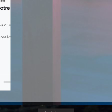
ire
otre
ou d’un
 possède