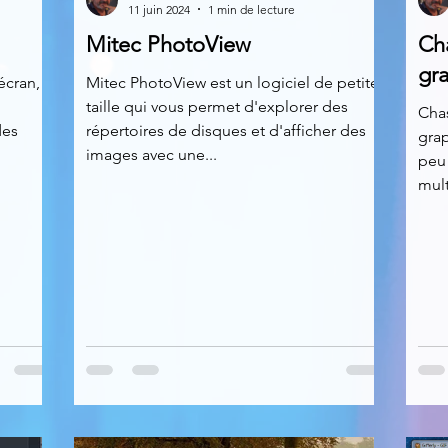
11 juin 2024
1 min de lecture
Mitec PhotoView
Cha
News
Nirsoft
Occupation disque
gr
écran,
Mitec PhotoView est un logiciel de petite
taille qui vous permet d'explorer des
Chas
des
répertoires de disques et d'afficher des
grap
Réseaux sociaux
Sécurité
Services en ligne
images avec une...
peu 
mult
s recherchés