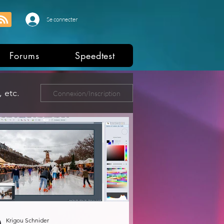
Se connecter
Forums
Speedtest
 etc.
Connexion/Inscription
ers
Krigou Schnider