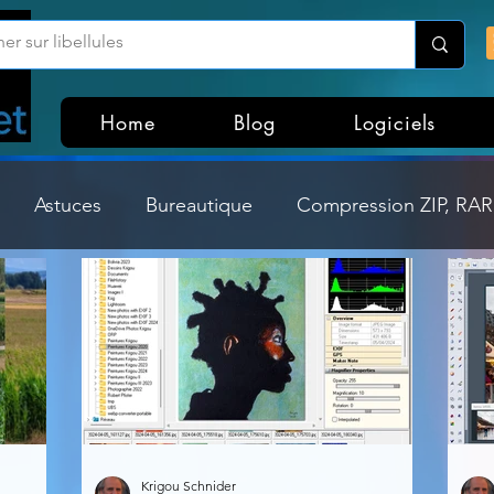
Home
Blog
Logiciels
Astuces
Bureautique
Compression ZIP, RAR,
Divers
Dossier Windows
Explorateurs de fichi
isme
Hardware
Internet
Linux
Loisir et divertissement
Mises à jour
Krigou Schnider