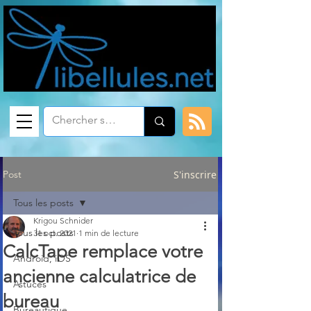
Post
S'inscrire
Tous les posts
Krigou Schnider
Tous les posts
31 oct. 2021
1 min de lecture
CalcTape remplace votre
Android, iOS
ancienne calculatrice de
Astuces
bureau
Bureautique