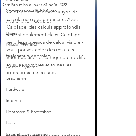
Dernière mise à jour :
31 août 2022
Compression ZIP, RAR, etc.
CalcTape est un nouveau type de 
calculatrice révolutionnaire. Avec 
Customisation Windows
CalcTape, des calculs approfondis 
Divers
restent également clairs. CalcTape 
rend le processus de calcul visible - 
Dossier Windows
vous pouvez créer des résultats 
Explorateurs de fichiers
intermédiaires et corriger ou modifier 
tous les nombres et toutes les 
Gestion Système
opérations par la suite.
Graphisme
Hardware
Internet
Lightroom & Photoshop
Linux
Loisir et divertissement
CalcTape remplace votre ancienne 