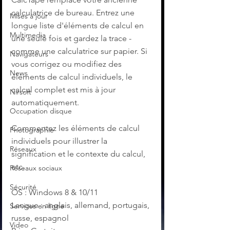
calculatrice de bureau. Entrez une 
Mises à jour
longue liste d'éléments de calcul en 
Multimedia
une seule fois et gardez la trace - 
comme une calculatrice sur papier. Si 
Navigateurs
vous corrigez ou modifiez des 
News
éléments de calcul individuels, le 
calcul complet est mis à jour 
Nirsoft
automatiquement.
Occupation disque
Commentez les éléments de calcul 
Photographie
individuels pour illustrer la 
Réseaux
signification et le contexte du calcul, 
etc. 
Réseaux sociaux
Sécurité
OS : Windows 8 & 10/11
Langue : anglais, allemand, portugais, 
Services en ligne
russe, espagnol
Video