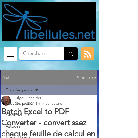
Post
S'inscrire
Tous les posts
Krigou Schnider
Tous les posts
23 nov. 2021
1 min de lecture
Batch Excel to PDF
Android, iOS
Converter - convertissez
Astuces
chaque feuille de calcul en
Bureautique