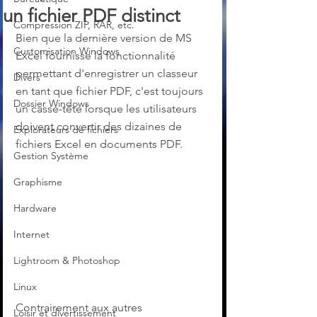
un fichier PDF distinct
Compression ZIP, RAR, etc.
Bien que la dernière version de MS 
Customisation Windows
Excel fournisse la fonctionnalité 
permettant d'enregistrer un classeur 
Divers
en tant que fichier PDF, c'est toujours 
Dossier Windows
un casse-tête lorsque les utilisateurs 
doivent convertir des dizaines de 
Explorateurs de fichiers
fichiers Excel en documents PDF.
Gestion Système
Graphisme
Hardware
Internet
Lightroom & Photoshop
Linux
Contrairement aux autres 
Loisir et divertissement