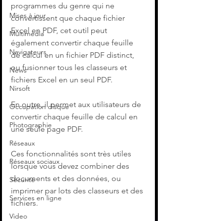
programmes du genre qui ne 
Mises à jour
convertissent que chaque fichier 
Excel en PDF, cet outil peut 
Multimedia
également convertir chaque feuille 
Navigateurs
de calcul en un fichier PDF distinct, 
ou fusionner tous les classeurs et 
News
fichiers Excel en un seul PDF.
Nirsoft
En outre, il permet aux utilisateurs de 
Occupation disque
convertir chaque feuille de calcul en 
Photographie
une seule page PDF.
Réseaux
Ces fonctionnalités sont très utiles 
Réseaux sociaux
lorsque vous devez combiner des 
documents et des données, ou 
Sécurité
imprimer par lots des classeurs et des 
Services en ligne
fichiers.
Video