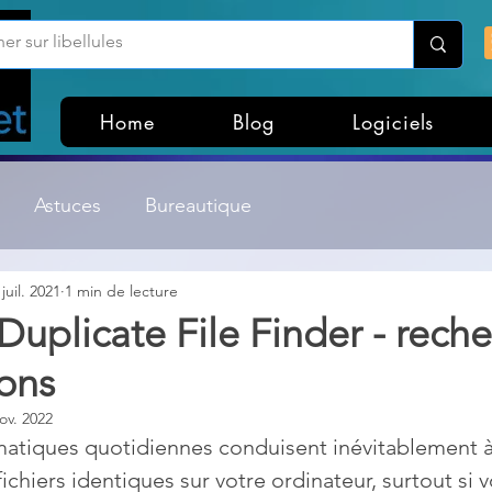
Home
Blog
Logiciels
Astuces
Bureautique
 juil. 2021
1 min de lecture
Customisation Windows
Divers
Duplicate File Finder - rech
ons
ateurs de fichiers
Gestion Système
Graphisme
ov. 2022
rmatiques quotidiennes conduisent inévitablement à
Lightroom & Photoshop
Linux
ichiers identiques sur votre ordinateur, surtout si 