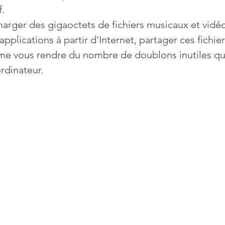
f.
arger des gigaoctets de fichiers musicaux et vidéo
Mises à jour
Multimedia
Navigateurs
News
plications à partir d'Internet, partager ces fichier
me vous rendre du nombre de doublons inutiles qu
rdinateur.
que
Photographie
Réseaux
té
Services en ligne
Video
s