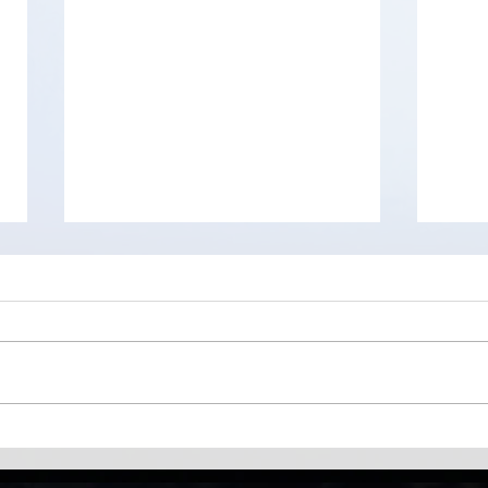
RAM
Visualiser le contenu du
menu "Démarrer"