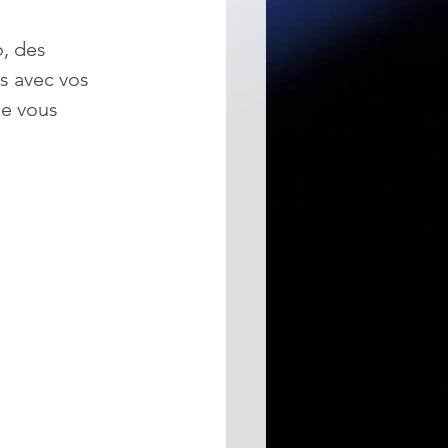
, des 
s avec vos 
e vous 