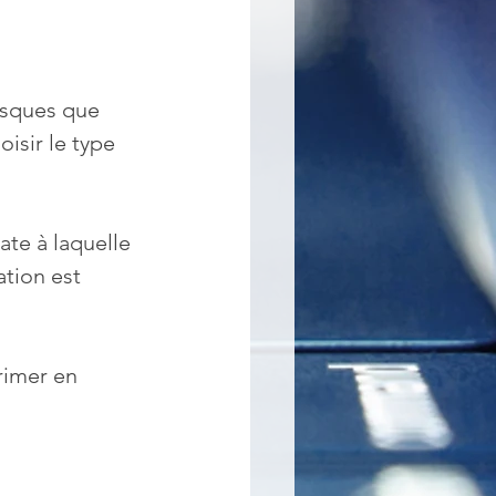
isques que 
isir le type 
ate à laquelle 
ation est 
rimer en 