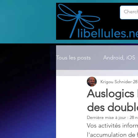
Tous les posts
Android, iOS
Krigou Schnider
28
Compression ZIP, RAR, etc.
Auslogics 
des doubl
Dossier Windows
Explor
Dernière mise à jour :
28 n
Vos activités info
Hardware
Internet
l'accumulation de f