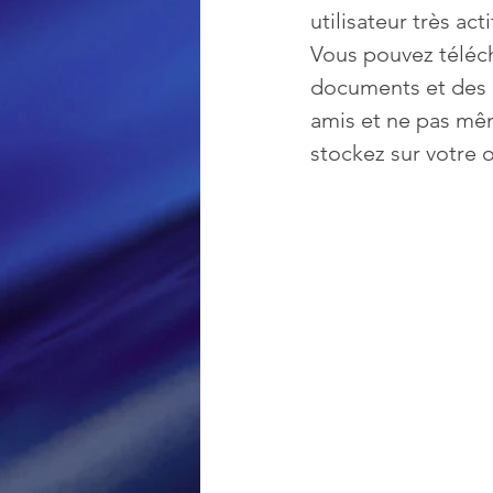
utilisateur très acti
Vous pouvez téléch
Loisir et divertissement
documents et des ap
amis et ne pas mê
stockez sur votre o
Nirsoft
Occupation dis
Réseaux sociaux
Sécuri
Logiciels les plus recherché