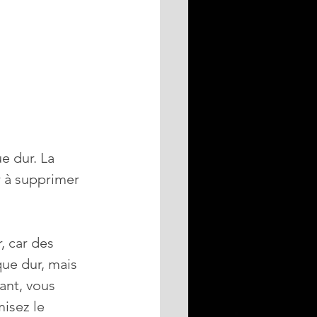
 dur. La 
r à supprimer 
, car des 
ue dur, mais 
ant, vous 
isez le 