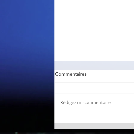
Commentaires
PKeyMaster
Rédigez un commentaire...