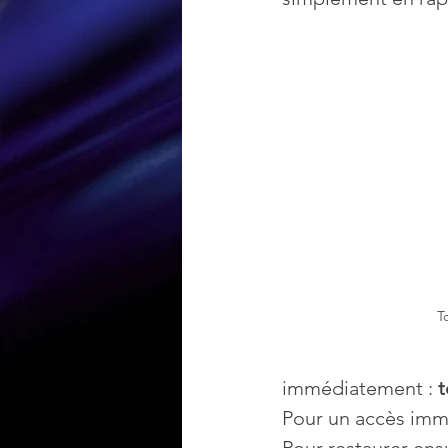
Loisir et divertissement
Nirsoft
Occupation dis
Réseaux sociaux
Sécuri
Logiciels les plus recherché
T
immédiatement : 
Pour un accès immé