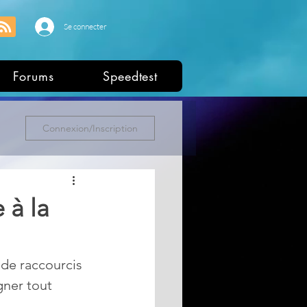
Se connecter
Forums
Speedtest
Connexion/Inscription
 à la
 de raccourcis 
gner tout 