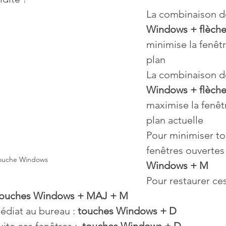
La combinaison d
Windows + flèche 
Mises à jour
Multimedia
Navigateurs
News
minimise la fenêt
plan
que
Photographie
Réseaux
La combinaison d
Windows + flèche 
maximise la fenêt
té
Services en ligne
Video
plan actuelle
Pour minimiser to
fenêtres ouvertes 
s
ouche Windows
Windows + M
Pour restaurer ces
touches Windows + MAJ + M
diat au bureau : 
touches Windows + D