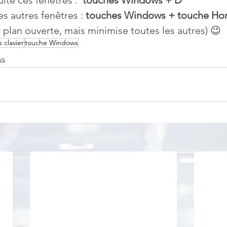
ite ces fenêtres :  
touches Windows + D
s autres fenêtres : 
touches Windows + touche H
 plan ouverte, mais minimise toutes les autres) 😉
 clavier
touche Windows
ws