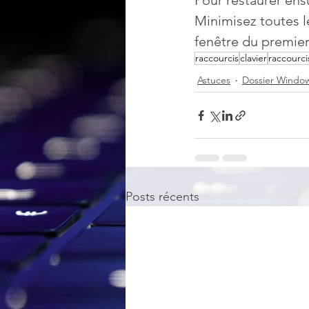
Pour restaurer ensu
Minimisez toutes le
fenêtre du premier
raccourcis
clavier
raccourcis
Astuces
Dossier Windo
Posts récents