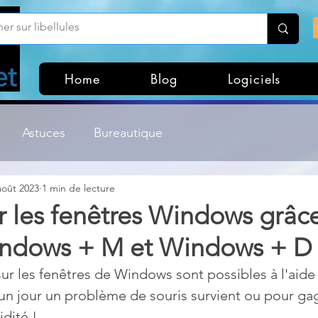
Home
Blog
Logiciels
Astuces
Bureautique
août 2023
1 min de lecture
Customisation Windows
Divers
r les fenêtres Windows grâce
ndows + M et Windows + D
ateurs de fichiers
Gestion Système
Graphisme
sur les fenêtres de Windows sont possibles à l'aide
i un jour un problème de souris survient ou pour ga
Lightroom & Photoshop
Linux
dité !