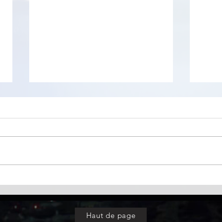
TrayBin
PKey
Haut de page