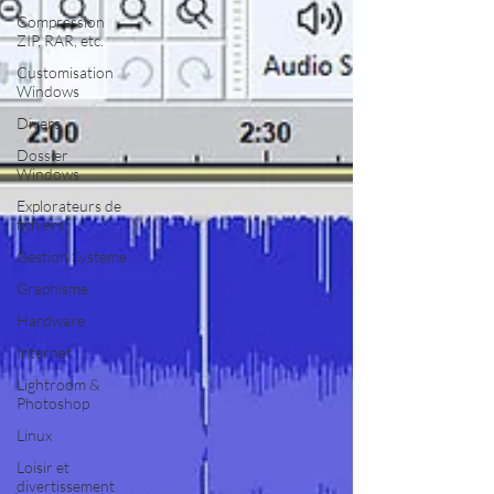
Compression
ZIP, RAR, etc.
Customisation
Windows
Divers
Dossier
Windows
Explorateurs de
fichiers
Gestion Système
Graphisme
Hardware
Internet
Lightroom &
Photoshop
Linux
Loisir et
divertissement