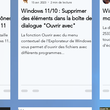
15 avr. 2023
2 min de lecture
Windows 11/10 : Supprimer
Wi
News
Nirsoft
Occupation disque
cônes
des éléments dans la boîte de
mod
 11
dialogue "Ouvrir avec"
La d
2533
Réseaux sociaux
Sécurité
Services en ligne
aille
La fonction Ouvrir avec du menu
touc
s 11...
contextuel de l'Explorateur de Windows
d'éc
vous permet d‘ouvrir des fichiers avec
différents programmes...
s recherchés