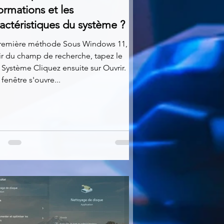
ormations et les
actéristiques du système ?
Première méthode Sous Windows 11, à
ir du champ de recherche, tapez le
Système Cliquez ensuite sur Ouvrir.
fenêtre s'ouvre...