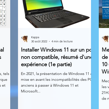
Kappa
30 août 2022
4 min de lecture
al
Installer Windows 11 sur un pc
Med
s
non compatible, résumé d'une
de
expérience (1e partie)
10 
Wi
, tels
En 2021, la présentation de Windows 11 a
rque
mise en avant les incompatibilités des PC
Med
 et
anciens à passer à Windows 11 et
les 
Microsoft...
21H2
de n