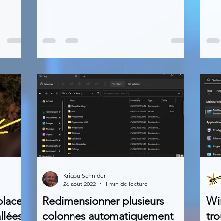
Krigou Schnider
26 août 2022
1 min de lecture
lacer
Redimensionner plusieurs
Wi
llées
colonnes automatiquement
tro