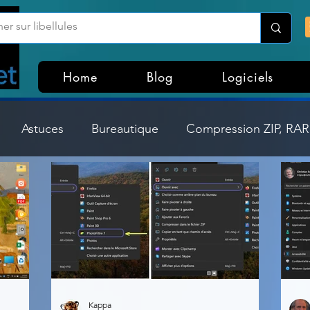
Home
Blog
Logiciels
Astuces
Bureautique
Compression ZIP, RAR,
Divers
Dossier Windows
Explorateurs de fichi
isme
Hardware
Internet
Linux
Loisir et divertissement
Mises à jour
Kappa