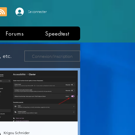
Se connecter
Forums
Speedtest
 etc.
Connexion/Inscription
ers
Krigou Schnider