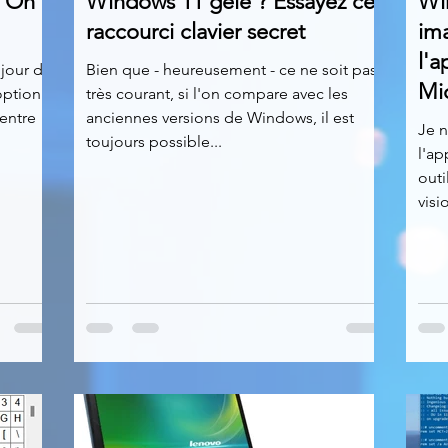
- Oh
Windows 11 gelé ? Essayez ce
Wi
raccourci clavier secret
im
l'a
jour de
Bien que - heureusement - ce ne soit pas
Mi
option
très courant, si l'on compare avec les
entre
anciennes versions de Windows, il est
Je n
toujours possible...
l'ap
outi
visi