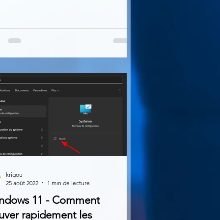
krigou
25 août 2022
1 min de lecture
ndows 11 - Comment
uver rapidement les