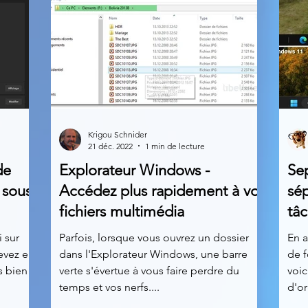
Krigou Schnider
21 déc. 2022
1 min de lecture
de
Explorateur Windows -
Sep
 sous
Accédez plus rapidement à vos
sép
fichiers multimédia
tâ
 sur
Parfois, lorsque vous ouvrez un dossier
En a
evez en
dans l'Explorateur Windows, une barre
de f
s bien
verte s'évertue à vous faire perdre du
voic
temps et vos nerfs....
d'or