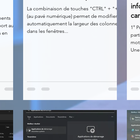
inf
La combinaison de touches "CTRL" + "+"
car
(au pavé numérique) permet de modifier
ments
automatiquement la largeur des colonnes
port au
1° 
dans les fenêtres...
a en
part
mot 
Une 