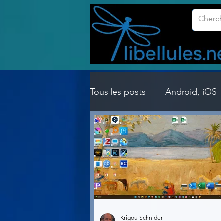
Tous les posts
Android, iOS
Customisation Windows
Gestion Système
Graph
Lightroom & Photoshop
Krigou Schnider