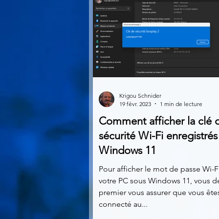
Krigou Schnider
19 févr. 2023
1 min de lecture
Comment afficher la clé 
sécurité Wi-Fi enregistrés
Windows 11
Pour afficher le mot de passe Wi-Fi
votre PC sous Windows 11, vous d
premier vous assurer que vous ête
connecté au...