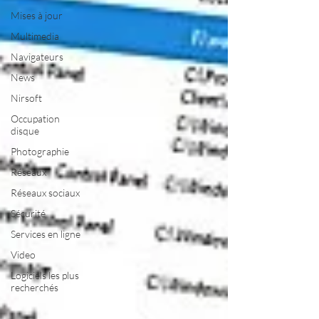
Mises à jour
Multimedia
Navigateurs
News
Nirsoft
Occupation
disque
Photographie
Réseaux
Réseaux sociaux
Sécurité
Services en ligne
Video
Logiciels les plus
recherchés