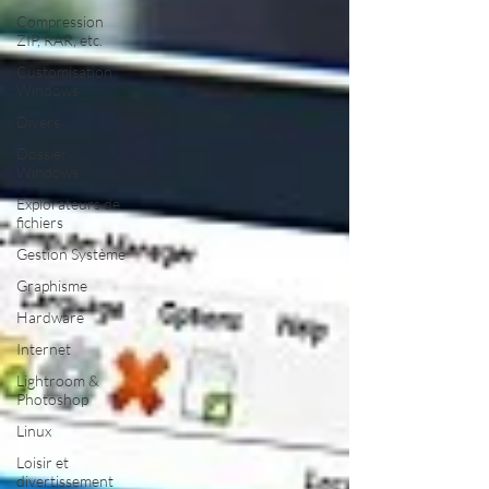
Compression
ZIP, RAR, etc.
Customisation
Windows
Divers
Dossier
Windows
Explorateurs de
fichiers
Gestion Système
Graphisme
Hardware
Internet
Lightroom &
Photoshop
Linux
Loisir et
divertissement