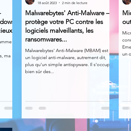
18 août 2023
2 min de lecture
-
Malwarebytes' Anti-Malware –
Mic
News
Nirsoft
Occupation disque
ndows
protège votre PC contre les
out
cieux
logiciels malveillants, les
Micr
ransomwares...
con
Réseaux sociaux
Sécurité
Services en ligne
gramme à
Eme
Malwarebytes' Anti-Malware (MBAM) est
un o
s, ma
un logiciel anti-malware, autrement dit,
s recherchés
plus qu'un simple antispyware. Il s'occupe
bien sûr des...