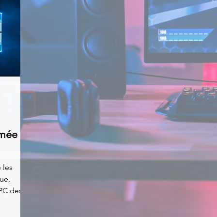
imée
 les
ue,
 PC des