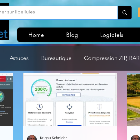
Home
Blog
Logiciels
Astuces
Bureautique
Compression ZIP, RAR,
Divers
Dossier Windows
Explorateurs de fichi
isme
Hardware
Internet
Linux
Loisir et divertissement
Mises à jour
Krigou Schnider