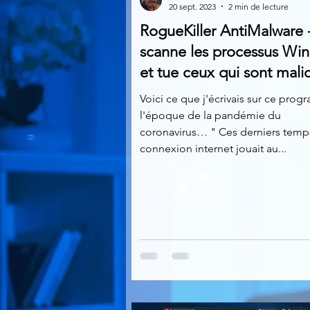
20 sept. 2023
2 min de lecture
RogueKiller AntiMalware 
Multimedia
Navigateurs
scanne les processus Wi
et tue ceux qui sont mali
Photographie
Réseaux
Voici ce que j'écrivais sur ce pro
l'époque de la pandémie du
coronavirus… " Ces derniers temp
connexion internet jouait au...
Video
Logiciels les plu