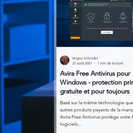
Krigou Schnider
27 août 2021
1 min de lecture
Avira Free Antivirus pour
Windows - protection pr
gratuite et pour toujours
Basé sur la même technologie que
autres produits payants de la marq
Avira Free Antivirus protège votre
logiciels...