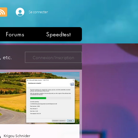
Se connecter
Forums
Speedtest
 etc.
Connexion/Inscription
ers
Krigou Schnider