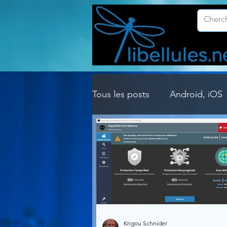
Tous les posts
Android, iOS
Customisation Windows
Gestion Système
Graph
Lightroom & Photoshop
Krigou Schnider