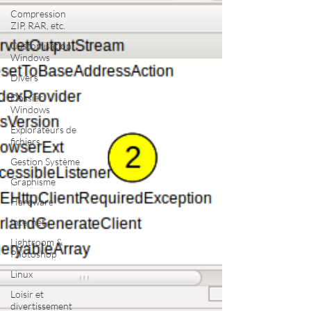
Compression
ZIP, RAR, etc.
Customisation
Windows
Divers
Dossier
Windows
Explorateurs de
fichiers
Gestion Système
Graphisme
Hardware
Internet
Lightroom &
Photoshop
Linux
Loisir et
divertissement