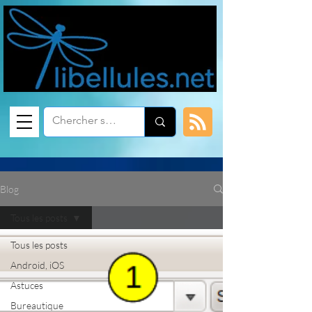
Blog
Tous les posts
Tous les posts
Android, iOS
Astuces
Bureautique