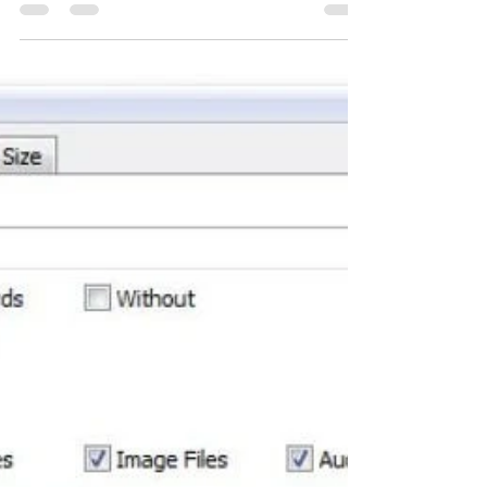
votre PC peut vraiment devenir irritant, car au
moment où vous avez besoin de l'un d'eux,
faire...