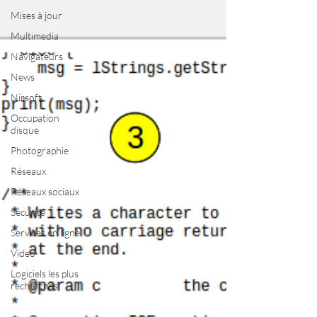
Mises à jour
Multimedia
Navigateurs
News
Nirsoft
Occupation
disque
Photographie
Réseaux
Réseaux sociaux
Sécurité
Services en ligne
Video
Logiciels les plus
recherchés