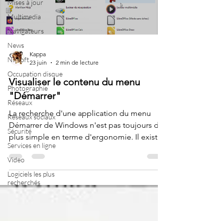
Mises à jour
pas bes
Multimedia
Navigateurs
News
Kappa
Nirsoft
23 juin
2 min de lecture
Occupation disque
Visualiser le contenu du menu
Photographie
"Démarrer"
Réseaux
La recherche d'une application du menu
Réseaux sociaux
Démarrer de Windows n'est pas toujours des
Sécurité
plus simple en terme d'ergonomie. Il existe
Services en ligne
des applications tierces pouvant résoudre ce
Video
problème comme par exemple All Programs
présenté récemment sur ce site. Mais il y a
Logiciels les plus
recherchés
encore plus "facile"... ... plus "facile", mais
cela se mérite avec quelques manipulations
informatiques de base. Note : Si cette
expédition vous semple trop complexe,