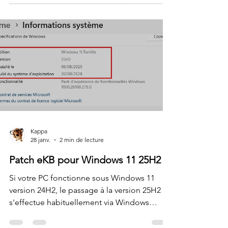
d’innombrables fragments de mémoire, des
ensembles d'applications obsolètes et des
données de cache inutiles continuent à
consommer une RAM précieuse. C’est là
que RAMagic intervient ! Après
l’optimisation RAMagic vous disposerez
d'un multitâche beaucoup plus fluide, des
lancements de programmes plus rapides et
des temps de ch
Kappa
28 janv.
2 min de lecture
Patch eKB pour Windows 11 25H2
Si votre PC fonctionne sous Windows 11
version 24H2, le passage à la version 25H2
s'effectue habituellement via Windows
Update. Cependant nombreux sont ceux qui