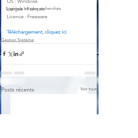
OS : Windows
Logiciels les plus recherchés
Langue : Français
Licence : Freeware
Téléchargement, cliquez ici
Gestion Système
Voir tout
Posts récents