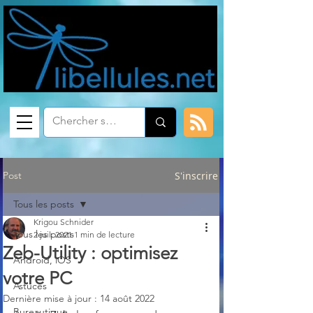
Post
S'inscrire
Tous les posts
Krigou Schnider
Tous les posts
2 juil. 2021
1 min de lecture
Zeb-Utility : optimisez
Android, iOS
votre PC
Astuces
Dernière mise à jour :
14 août 2022
Bureautique