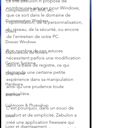
Le site Zebulon.fr propose de 
nombreuses astuces pour Windows, 
Compression ZIP, RAR, etc.
que ce soit dans le domaine de 
Customisation Windows
l'optimisation, de la personnalisation, 
du réseau, de la sécurité, ou encore 
Divers
de l'entretien de votre PC. 
Dossier Windows
Bon nombre de ces astuces 
Explorateurs de fichiers
nécessitent parfois une modification 
Gestion Système
dans la base de registre, ce qui 
demande une certaine petite 
Graphisme
expérience dans sa manipulation 
Hardware
ainsi qu'une prudence toute 
particulière. 
Internet
Lightroom & Photoshop
C'est pourquoi, dans un souci de 
confort et de simplicité, Zebulon a 
Linux
créé une application freeware qui 
Loisir et divertissement