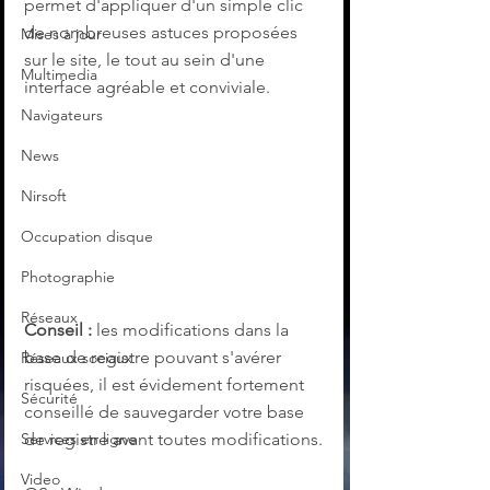
permet d'appliquer d'un simple clic 
de nombreuses astuces proposées 
Mises à jour
sur le site, le tout au sein d'une 
Multimedia
interface agréable et conviviale.
Navigateurs
News
Nirsoft
Occupation disque
Photographie
Réseaux
Conseil :
 les modifications dans la 
base de registre pouvant s'avérer 
Réseaux sociaux
risquées, il est évidement fortement 
Sécurité
conseillé de sauvegarder votre base 
de registre avant toutes modifications.
Services en ligne
Video