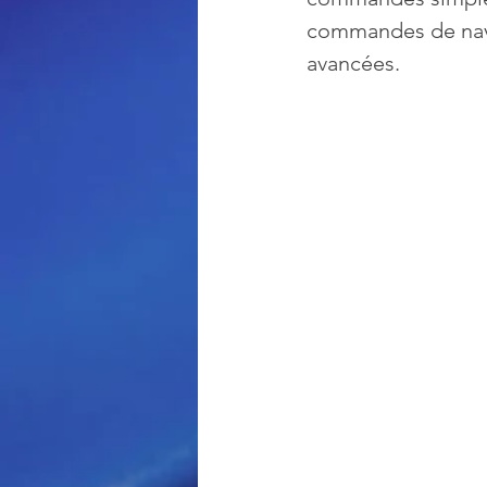
commandes de navig
avancées. 
Loisir et divertissement
Nirsoft
Occupation dis
Réseaux sociaux
Sécuri
Logiciels les plus recherché