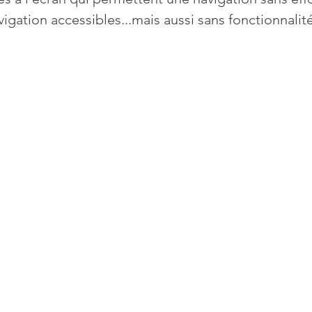
ation accessibles...mais aussi sans fonctionnalité
Mises à jour
Multimedia
Navigateurs
News
que
Photographie
Réseaux
té
Services en ligne
Video
s