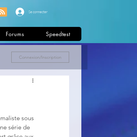
Se connecter
Forums
Speedtest
Connexion/Inscription
maliste sous 
ne série de 
rt grâce aux 