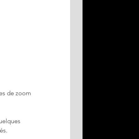
des de zoom 
quelques 
és. 