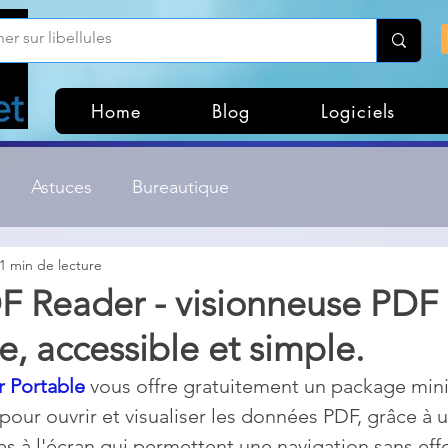
Home
Blog
Logiciels
Astuces
Bureautique
1 min de lecture
Customisation Windows
Divers
DF Reader - visionneuse PDF
e, accessible et simple.
ateurs de fichiers
Gestion Système
Graphisme
r Portable
 vous offre gratuitement un package mini
pour ouvrir et visualiser les données PDF, grâce à u
Lightroom & Photoshop
Linux
à l'écran qui permettent une navigation sans effo