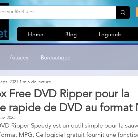
Home
Blog
Logiciels
Astuces
Bureautique
sept. 2021
1 min de lecture
Customisation Windows
Divers
 Free DVD Ripper pour la
e rapide de DVD au format
ateurs de fichiers
Gestion Système
Graphisme
anv. 2023
D Ripper Speedy est un outil simple pour la sauv
Lightroom & Photoshop
Linux
ormat MPG. Ce logiciel gratuit fournit une fonctio