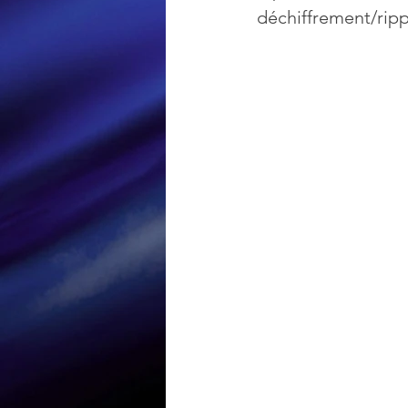
déchiffrement/rip
Loisir et divertissement
Nirsoft
Occupation dis
Réseaux sociaux
Sécuri
Logiciels les plus recherché