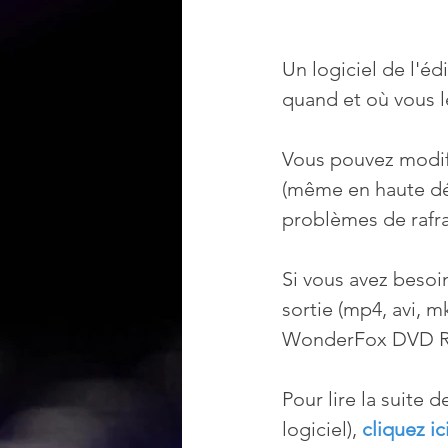
Un logiciel de l'é
quand et où vous 
Vous pouvez modifie
(même en haute déf
problèmes de rafr
Si vous avez besoi
sortie (mp4, avi, m
WonderFox DVD Rip
Pour lire la suite d
logiciel), 
cliquez ici