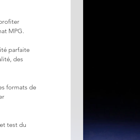
rofiter 
rmat MPG.
té parfaite 
ité, des 
es formats de 
er 
et test du 