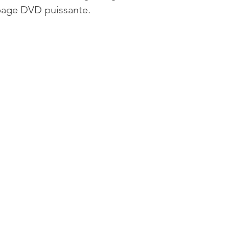
page DVD puissante.
Mises à jour
Multimedia
Navigateurs
News
que
Photographie
Réseaux
té
Services en ligne
Video
s