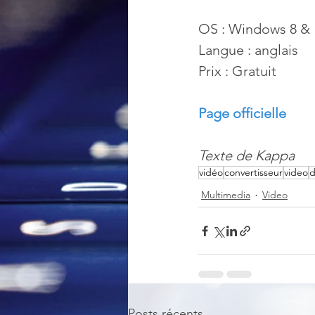
OS : Windows 8 & 1
Langue : anglais
Prix : Gratuit
Page officielle
Texte de Kappa
vidéo
convertisseur
video
d
Multimedia
Video
Posts récents