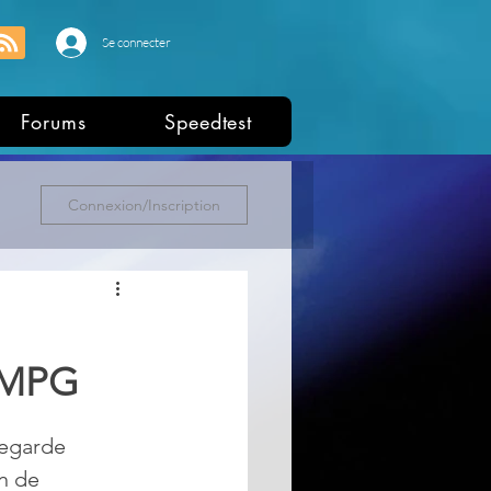
Se connecter
Forums
Speedtest
Connexion/Inscription
 MPG
egarde 
n de 