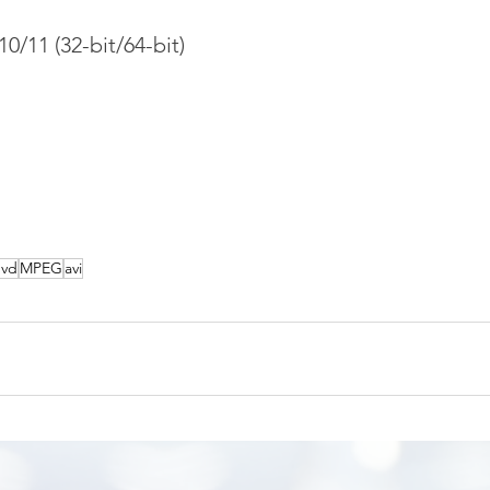
0/11 (32-bit/64-bit)
vd
MPEG
avi