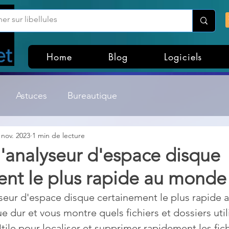
Home
Blog
Logiciels
Astuces
Bureautique
 nov. 2023
1 min de lecture
Customisation Windows
Divers
l'analyseur d'espace disque
ent le plus rapide au monde
ateurs de fichiers
Gestion Système
Graphisme
yseur d'espace disque certainement le plus rapide a
e dur et vous montre quels fichiers et dossiers utili
Lightroom & Photoshop
Linux
ile pour localiser et supprimer rapidement les fich