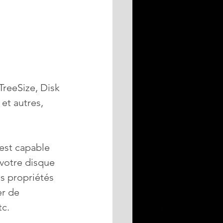
TreeSize, Disk 
et autres, 
est capable 
 votre disque 
es propriétés 
r de 
tc.