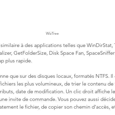
WizTree
imilaire à des applications telles que WinDirStat, 
lizer, GetFolderSize, Disk Space Fan, SpaceSniffer 
up plus rapide.
nne que sur des disques locaux, formatés NTFS. Il 
 fichiers les plus volumineux, de trier le contenu de
ttributs, date de modification. Un clic droit affiche l
e une invite de commande. Vous pouvez aussi décide
ement le fichier, de copier son chemin d'accès, e