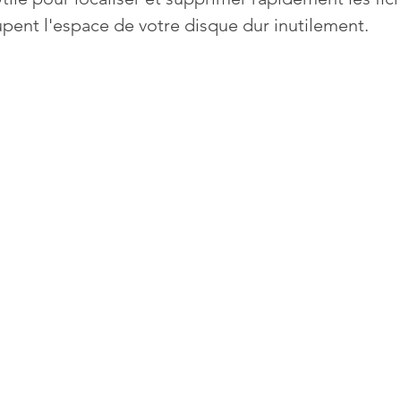
pent l'espace de votre disque dur inutilement.
Mises à jour
Multimedia
Navigateurs
News
que
Photographie
Réseaux
té
Services en ligne
Video
s