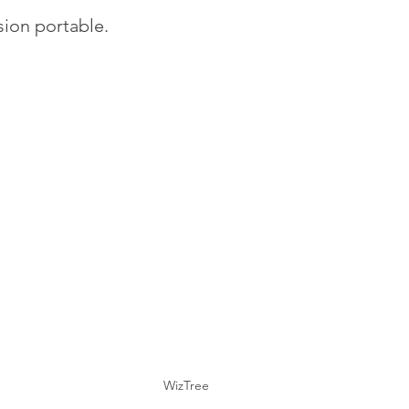
sion portable.
WizTree