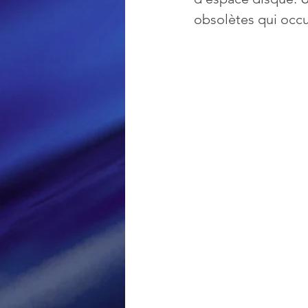
obsolètes qui occu
Loisir et divertissement
Nirsoft
Occupation dis
Réseaux sociaux
Sécuri
Logiciels les plus recherché