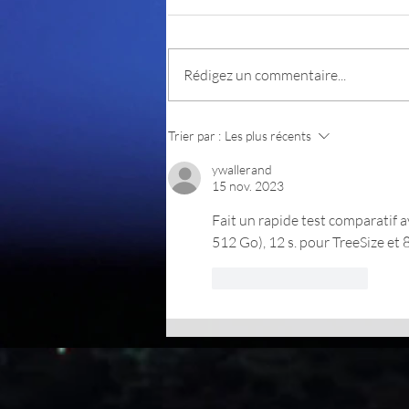
PKeyMaster
Rédigez un commentaire...
Trier par :
Les plus récents
ywallerand
15 nov. 2023
Fait un rapide test comparatif a
512 Go), 12 s. pour TreeSize et 
J'aime
Répondre