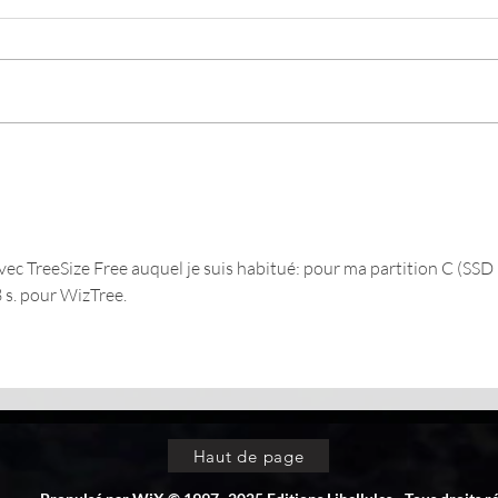
RAM
Visualiser le contenu du
menu "Démarrer"
vec TreeSize Free auquel je suis habitué: pour ma partition C (SSD 
8 s. pour WizTree.
Haut de page