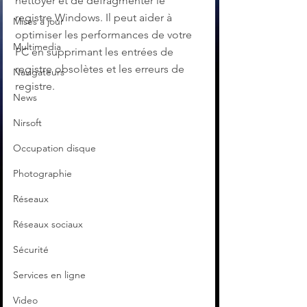
nettoyer et de défragmenter le 
registre Windows. Il peut aider à 
Mises à jour
optimiser les performances de votre 
Multimedia
PC en supprimant les entrées de 
registre obsolètes et les erreurs de 
Navigateurs
registre.
News
Nirsoft
Occupation disque
Photographie
Réseaux
Réseaux sociaux
Sécurité
Services en ligne
Video