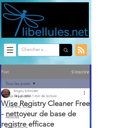
Post
S'inscrire
Tous les posts
Krigou Schnider
Tous les posts
14 juil. 2023
1 min de lecture
Wise Registry Cleaner Free
Android, iOS
- nettoyeur de base de
Astuces
registre efficace
Bureautique