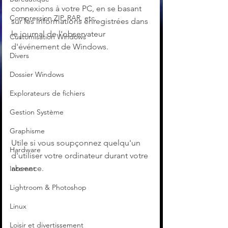
connexions à votre PC, en se basant 
Compression ZIP, RAR, etc.
sur les informations enregistrées dans 
le journal de l'observateur 
Customisation Windows
d'événement de Windows.
Divers
Dossier Windows
Explorateurs de fichiers
Gestion Système
Graphisme
Utile si vous soupçonnez quelqu'un 
Hardware
d'utiliser votre ordinateur durant votre 
absence.
Internet
Lightroom & Photoshop
Linux
Loisir et divertissement