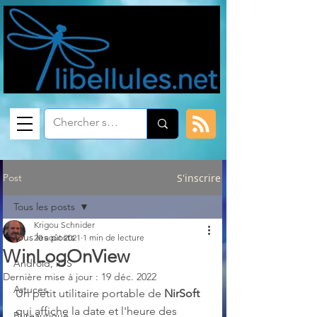
Post
S'inscrire
Tous les posts
Krigou Schnider
Tous les posts
20 août 2021
1 min de lecture
WinLogOnView
Android, iOS
Dernière mise à jour :
19 déc. 2022
Astuces
Un petit utilitaire portable de 
NirSoft
qui affiche la date et l'heure des 
Bureautique