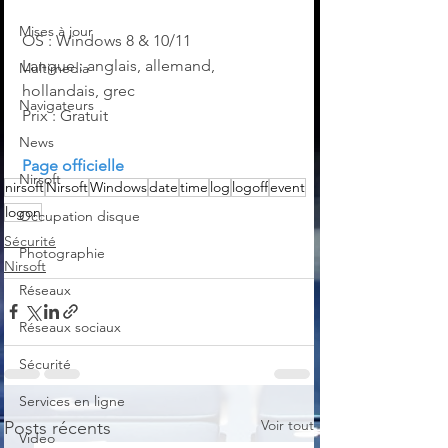
Mises à jour
OS : Windows 8 & 10/11
Langue : anglais, allemand, 
Multimedia
hollandais, grec
Navigateurs
Prix : Gratuit
News
Page officielle
Nirsoft
nirsoft
Nirsoft
Windows
date
time
log
logoff
event
logon
Occupation disque
Sécurité
Photographie
Nirsoft
Réseaux
Réseaux sociaux
Sécurité
Services en ligne
Voir tout
Posts récents
Video