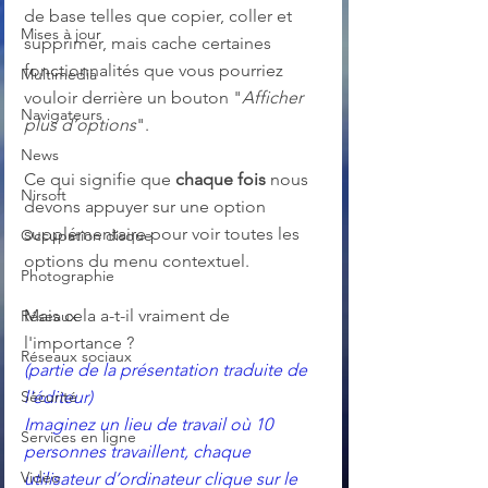
de base telles que copier, coller et 
Mises à jour
supprimer, mais cache certaines 
fonctionnalités que vous pourriez 
Multimedia
vouloir derrière un bouton "
Afficher 
Navigateurs
plus d’options
".
News
Ce qui signifie que 
chaque fois
 nous 
Nirsoft
devons appuyer sur une option 
supplémentaire pour voir toutes les 
Occupation disque
options du menu contextuel. 
Photographie
Mais cela a-t-il vraiment de 
Réseaux
l'importance ?
Réseaux sociaux
(partie de la présentation traduite de 
l'éditeur)
Sécurité
Imaginez un lieu de travail où 10 
Services en ligne
personnes travaillent, chaque 
Video
utilisateur d’ordinateur clique sur le 