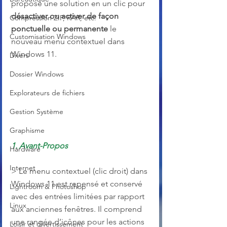
propose une solution en un clic pour 
désactiver ou activer de façon 
Compression ZIP, RAR, etc.
ponctuelle ou permanente
 le 
Customisation Windows
nouveau menu contextuel dans 
Windows 11.
Divers
Dossier Windows
Explorateurs de fichiers
Gestion Système
Graphisme
1. Avant-Propos
Hardware
Internet
> Le menu contextuel (clic droit) dans 
Windows 11 est repensé et conservé 
Lightroom & Photoshop
avec des entrées limitées par rapport 
Linux
aux anciennes fenêtres. Il comprend 
une rangée d’icônes pour les actions 
Loisir et divertissement