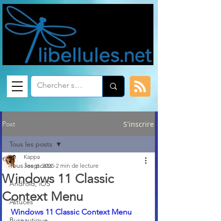
Post
S'inscrire
Tous les posts
Kappa
Tous les posts
3 sept. 2025
2 min de lecture
Windows 11 Classic
Android, iOS
Context Menu
Astuces
Windows 11 Classic Context Menu
Bureautique