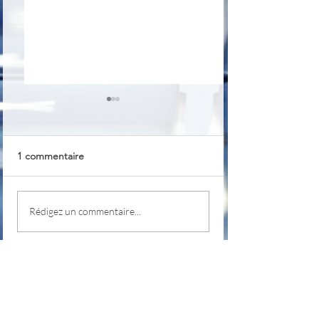
1 commentaire
TrayBin
PKeyMaster
Rédigez un commentaire...
Les plus récents
Kappa
22 août 2022
Bonjour,