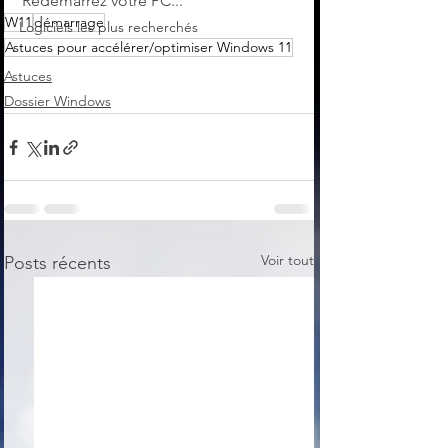
Redémarrez votre PC...
W11
démarrage
Logiciels les plus recherchés
Astuces pour accélérer/optimiser Windows 11
Astuces
Dossier Windows
Voir tout
Posts récents