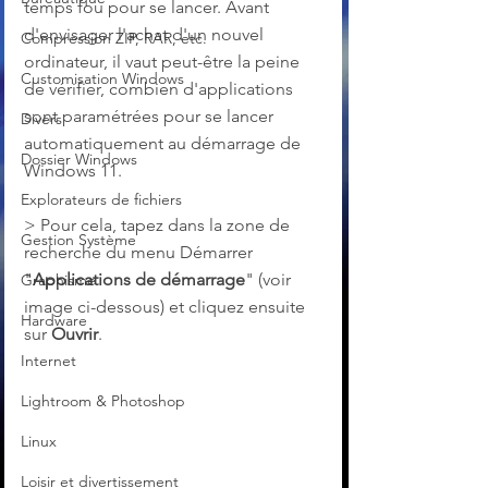
temps fou pour se lancer. Avant 
d'envisager l'achat d'un nouvel 
Compression ZIP, RAR, etc.
ordinateur, il vaut peut-être la peine 
Customisation Windows
de vérifier, combien d'applications 
sont paramétrées pour se lancer 
Divers
automatiquement au démarrage de 
Dossier Windows
Windows 11.
Explorateurs de fichiers
> Pour cela, tapez dans la zone de 
Gestion Système
recherche du menu Démarrer 
"
Applications de démarrage
" (voir 
Graphisme
image ci-dessous) et cliquez ensuite 
Hardware
sur 
Ouvrir
.
Internet
Lightroom & Photoshop
Linux
Loisir et divertissement