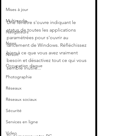
Mises à jour
Multimedia
Une fenêtre s'ouvre indiquant le 
status de toutes les applications 
Navigateurs
paramétrées pour s'ouvrir au 
News
lancement de Windows. Réfléchissez 
bien à ce que vous avez vraiment 
Nirsoft
besoin et désactivez tout ce qui vous 
Occupation disque
semble inutile...
Photographie
Réseaux
Réseaux sociaux
Sécurité
Services en ligne
Video