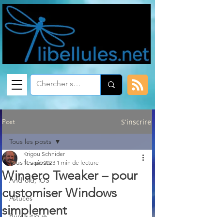
Post
S'inscrire
Tous les posts
Krigou Schnider
Tous les posts
11 août 2023
1 min de lecture
Winaero Tweaker – pour
Android, iOS
customiser Windows
Astuces
simplement
Bureautique