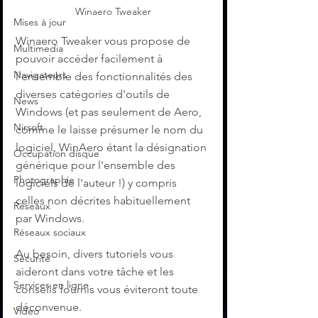
Winaero Tweaker
Mises à jour
Winaero Tweaker vous propose de 
Multimedia
pouvoir accéder facilement à 
Navigateurs
l'ensemble des fonctionnalités des 
diverses catégories d'outils de 
News
Windows (et pas seulement de Aero, 
Nirsoft
comme le laisse présumer le nom du 
logiciel, WinAero étant la désignation 
Occupation disque
générique pour l'ensemble des 
Photographie
logiciels de l'auteur !) y compris 
celles non décrites habituellement 
Réseaux
par Windows.
Réseaux sociaux
Au besoin, divers tutoriels vous 
Sécurité
aideront dans votre tâche et les 
Services en ligne
conseils fournis vous éviteront toute 
déconvenue.
Video